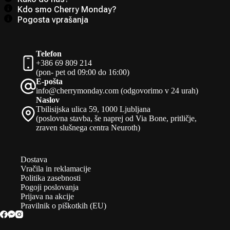
Kdo smo Cherry Monday?
Pogosta vprašanja
Telefon
+386 69 809 214
(pon- pet od 09:00 do 16:00)
E-pošta
info@cherrymonday.com (odgovorimo v 24 urah)
Naslov
Tbilisijska ulica 59, 1000 Ljubljana
(poslovna stavba, še naprej od Via Bone, pritličje,
zraven slušnega centra Neuroth)
Dostava
Vračila in reklamacije
Politika zasebnosti
Pogoji poslovanja
Prijava na akcije
Pravilnik o piškotkih (EU)