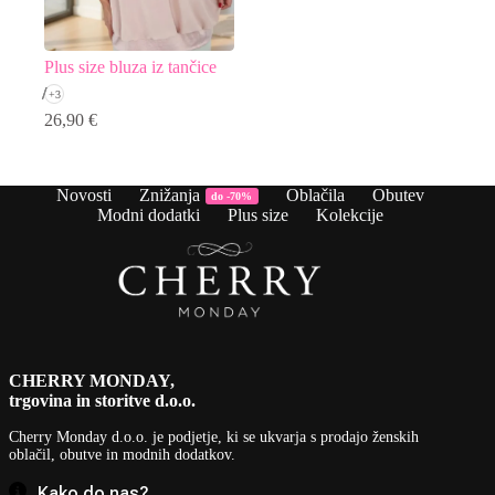
Plus size bluza iz tančice
+3
26,90
€
Novosti
Znižanja
Oblačila
Obutev
do -70%
Modni dodatki
Plus size
Kolekcije
CHERRY MONDAY,
trgovina in storitve d.o.o.
Cherry Monday d.o.o.
je podjetje, ki se ukvarja s prodajo ženskih
oblačil, obutve in modnih dodatkov.
Kako do nas?