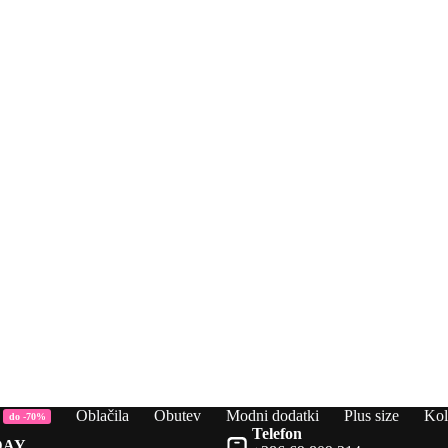
Oblačila
Obutev
Modni dodatki
Plus size
Kol
do -70%
Telefon
AY,