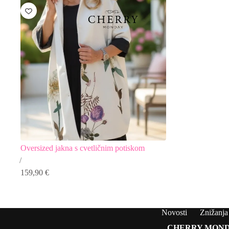
Oversized jakna s cvetličnim potiskom
159,90
€
Novosti
Znižanja
CHERRY MOND