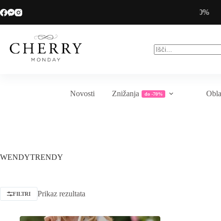
Skip
Veliko sezonsko znižanje do -70%
to
content
No
results
Novosti
Znižanja
Obla
do -70%
WENDYTRENDY
Prikaz rezultata
FILTRI