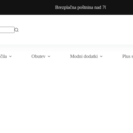
Brezplačna poštnina nad 70€
čila
Obutev
Modni dodatki
Plus 