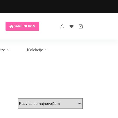
Brezplačna modna pomoč
DARILNI BON
Shopping
cart
size
Kolekcije