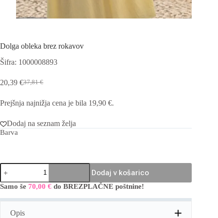
Dolga obleka brez rokavov
Šifra: 1000008893
20,39
€
37,81
€
Izvirna
Trenutna
cena
cena
Prejšnja najnižja cena je bila
19,90
€
.
je
je:
bila:
20,39 €.
37,81 €.
Dodaj na seznam želja
Barva
Dolga
Dodaj v košarico
obleka
brez
Samo še
70,00
€
do BREZPLAČNE poštnine!
A
rokavov
l
količina
t
Opis
e