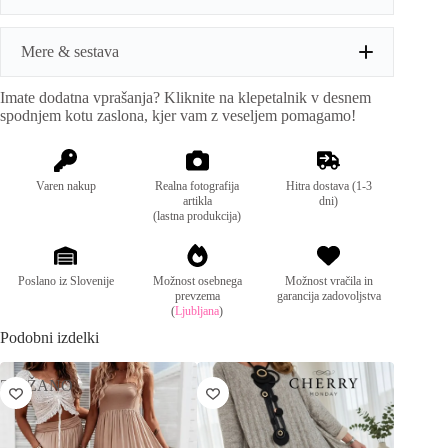
r
n
a
Mere & sestava
t
i
Imate dodatna vprašanja? Kliknite na klepetalnik v desnem
v
Mere:
obseg prsi: 108cm, dolžina: 136cm
spodnjem kotu zaslona, kjer vam z veseljem pomagamo!
e
:
Sestava:
87% viskoza, 13% najlon
Varen nakup
Realna fotografija
Hitra dostava (1-3
artikla
dni)
(lastna produkcija)
Poslano iz Slovenije
Možnost osebnega
Možnost vračila in
prevzema
garancija zadovoljstva
(
Ljubljana
)
Podobni izdelki
ZNIŽANO
ZNIŽA