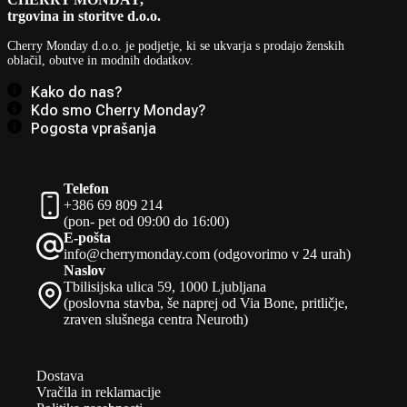
trgovina in storitve d.o.o.
Cherry Monday d.o.o.
je podjetje, ki se ukvarja s prodajo ženskih
oblačil, obutve in modnih dodatkov.
Kako do nas?
Kdo smo Cherry Monday?
Pogosta vprašanja
Telefon
+386 69 809 214
(pon- pet od 09:00 do 16:00)
E-pošta
info@cherrymonday.com (odgovorimo v 24 urah)
Naslov
Tbilisijska ulica 59, 1000 Ljubljana
(poslovna stavba, še naprej od Via Bone, pritličje,
zraven slušnega centra Neuroth)
Dostava
Vračila in reklamacije