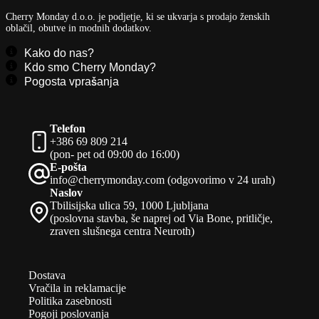
Cherry Monday d.o.o.
je podjetje, ki se ukvarja s prodajo ženskih
oblačil, obutve in modnih dodatkov.
Kako do nas?
Kdo smo Cherry Monday?
Pogosta vprašanja
Telefon
+386 69 809 214
(pon- pet od 09:00 do 16:00)
E-pošta
info@cherrymonday.com (odgovorimo v 24 urah)
Naslov
Tbilisijska ulica 59, 1000 Ljubljana
(poslovna stavba, še naprej od Via Bone, pritličje,
zraven slušnega centra Neuroth)
Dostava
Vračila in reklamacije
Politika zasebnosti
Pogoji poslovanja