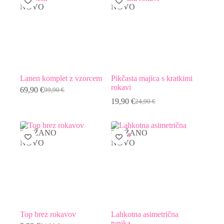
36,90 €.
NOVO
NOVO
Lanen komplet z vzorcem
Pikčasta majica s kratkimi
rokavi
69,90
€
99,90
€
Izvirna
Trenutna
19,90
€
24,90
€
cena
cena
Izvirna
Trenutna
je
je:
cena
cena
bila:
69,90 €.
je
je:
99,90 €.
bila:
19,90 €.
ZNIŽANO
ZNIŽANO
24,90 €.
NOVO
NOVO
Top brez rokavov
Lahkotna asimetrična
tunika