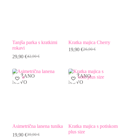
Tanjša parka s kratkimi
Kratka majica Cherry
rokavi
19,90
€
26,90
€
Izvirna
Trenutna
29,90
€
42,90
€
cena
cena
Izvirna
Trenutna
je
je:
cena
cena
bila:
19,90 €.
je
je:
26,90 €.
bila:
29,90 €.
ZNIŽANO
ZNIŽANO
42,90 €.
NOVO
NOVO
Asimetrična lanena tunika
Kratka majica s potiskom
plus size
19,90
€
39,90
€
Izvirna
Trenutna