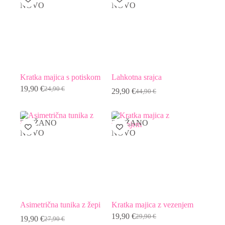
24,90 €.
NOVO
NOVO
Kratka majica s potiskom
Lahkotna srajca
19,90
€
24,90
€
29,90
€
44,90
€
Izvirna
Trenutna
Izvirna
Trenutna
cena
cena
cena
cena
je
je:
je
je:
bila:
19,90 €.
bila:
29,90 €.
ZNIŽANO
ZNIŽANO
24,90 €.
44,90 €.
NOVO
NOVO
Asimetrična tunika z žepi
Kratka majica z vezenjem
19,90
€
29,90
€
19,90
€
27,90
€
Izvirna
Trenutna
Izvirna
Trenutna