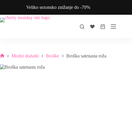
Skip
Veliko sezonsko znižanje do -70%
to
content
Shopping
cart
Modni dodatki
Broške
Broška satenasta roža
Home