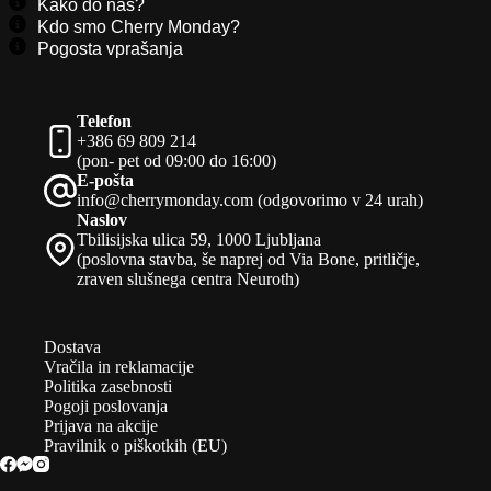
Kako do nas?
Kdo smo Cherry Monday?
Pogosta vprašanja
Telefon
+386 69 809 214
(pon- pet od 09:00 do 16:00)
E-pošta
info@cherrymonday.com (odgovorimo v 24 urah)
Naslov
Tbilisijska ulica 59, 1000 Ljubljana
(poslovna stavba, še naprej od Via Bone, pritličje,
zraven slušnega centra Neuroth)
Dostava
Vračila in reklamacije
Politika zasebnosti
Pogoji poslovanja
Prijava na akcije
Pravilnik o piškotkih (EU)