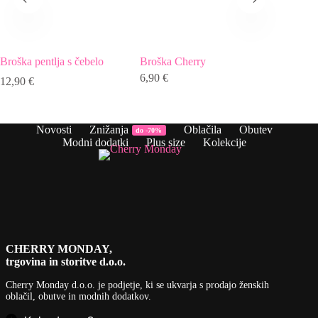
Broška pentlja s čebelo
Broška Cherry
Broška r
6,90
€
12,90
€
22,90
€
Novosti
Znižanja
Oblačila
Obutev
do -70%
Modni dodatki
Plus size
Kolekcije
CHERRY MONDAY,
trgovina in storitve d.o.o.
Cherry Monday d.o.o.
je podjetje, ki se ukvarja s prodajo ženskih
oblačil, obutve in modnih dodatkov.