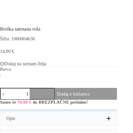
Broška satenasta roža
Šifra: 1000004636
14,90
€
Dodaj na seznam želja
Barva
Broška
Dodaj v košarico
satenasta
roža
Samo še
70,00
€
do BREZPLAČNE poštnine!
količina
Opis