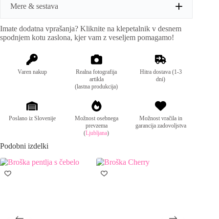
Mere & sestava
Imate dodatna vprašanja? Kliknite na klepetalnik v desnem
Mere:
Unisize.
spodnjem kotu zaslona, kjer vam z veseljem pomagamo!
Sestava:
100% poliester, kovina
Varen nakup
Realna fotografija
Hitra dostava (1-3
artikla
dni)
(lastna produkcija)
Poslano iz Slovenije
Možnost osebnega
Možnost vračila in
prevzema
garancija zadovoljstva
(
Ljubljana
)
Podobni izdelki