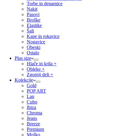
Torbe in denarnice
Nakit
Pasovi
Broške
Elastike
Šali
Kape in rokavice
Nogavice
Obeski
Ostalo
Plus size
Hlače in krila +
Obleke +
Zgornji deli +
Kolekcije
Gold
POP ART
Lan
Cubo
Ibiza
Chroma
Jeans
Breeze
Premium
Moško