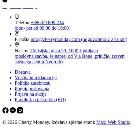
Pogosta vprašanja
Telefon
+386 69 809 214
(pon- pet od 09:00 do 16:00)
E-pošta
info@cherrymonday.com (odgovorimo v 24 urah)
Naslov
Tbilisijska ulica 59, 1000 Ljubljana
(poslovna stavba, še naprej od Via Bone, pritličje, zraven
slušnega centra Neuroth)
Dostava
Vračila in reklamacije
Politika zasebnosti
Pogoji poslovanja
Prijava na akcije
Pravilnik o piškotkih (EU)
© 2026 Cherry Monday. Izdelava spletne strani:
Maxi Web Studio
.