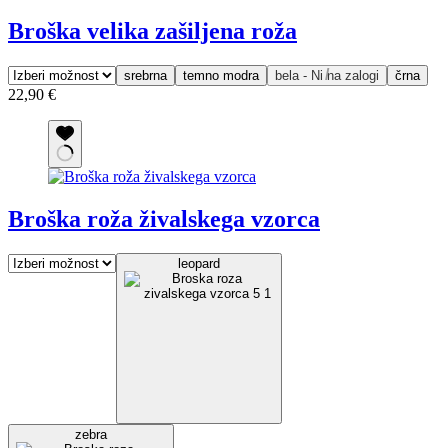
Broška velika zašiljena roža
srebrna
temno modra
bela - Ni na zalogi
črna
22,90
€
Broška roža živalskega vzorca
leopard
zebra