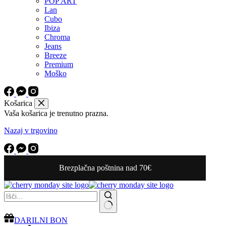
POP ART
Lan
Cubo
Ibiza
Chroma
Jeans
Breeze
Premium
Moško
Košarica
Vaša košarica je trenutno prazna.
Nazaj v trgovino
Brezplačna poštnina nad 70€
No
DARILNI BON
results