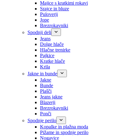
Majice s kratkimi rokavi
Srajce in bluze
Puloverji
Jope
Brezrokavniki
Spodnji deli
Jeans
Dolge hlače
Hlačne trenirke
Pajkice
Kratke hlače
Krila
Jakne in bunde
Jakne
Bunde
Plašči
Jeans jakne
Blazerji
Brezrokavniki
Ponči
Spodnje perilo
Kopalke in plažna moda
Pižame in spodnje perilo
Nogavice