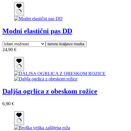
Modni elastični pas DD
temno kraljevo modra
24,90
€
Daljša ogrlica z obeskom rožice
6,90
€