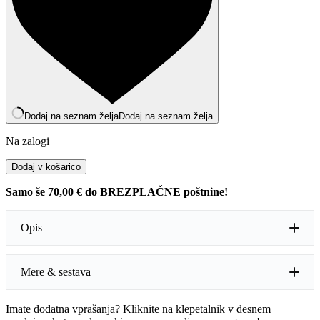
Dodaj na seznam želja
Dodaj na seznam želja
Na zalogi
Daljša
Dodaj v košarico
ogrlica
s
Samo še
70,00
€
do BREZPLAČNE poštnine!
cofki
količina
Opis
Mere & sestava
Ogrlica je elegantna, sestavljena iz različnih velikih kroglic, ki
se izmenjujejo med seboj. Kroglice so v bogatih odtenkih
rdeče in nekoliko svetlejšimi, zlatimi detajli. Nekatere
Imate dodatna vprašanja? Kliknite na klepetalnik v desnem
kroglice so iz mehkih tkanin, kot je velvet, kar daje ogrlici
Mere:
unisize