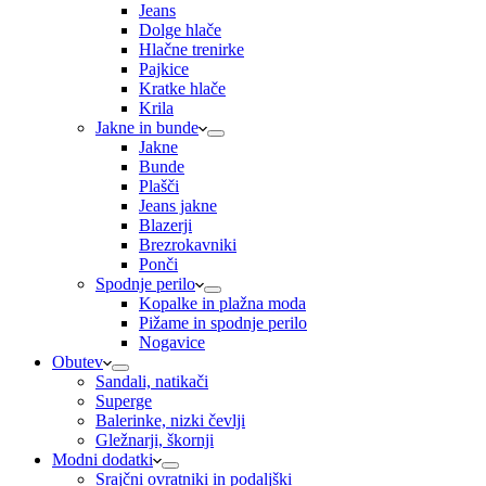
Jeans
Dolge hlače
Hlačne trenirke
Pajkice
Kratke hlače
Krila
Jakne in bunde
Jakne
Bunde
Plašči
Jeans jakne
Blazerji
Brezrokavniki
Ponči
Spodnje perilo
Kopalke in plažna moda
Pižame in spodnje perilo
Nogavice
Obutev
Sandali, natikači
Superge
Balerinke, nizki čevlji
Gležnarji, škornji
Modni dodatki
Srajčni ovratniki in podaljški