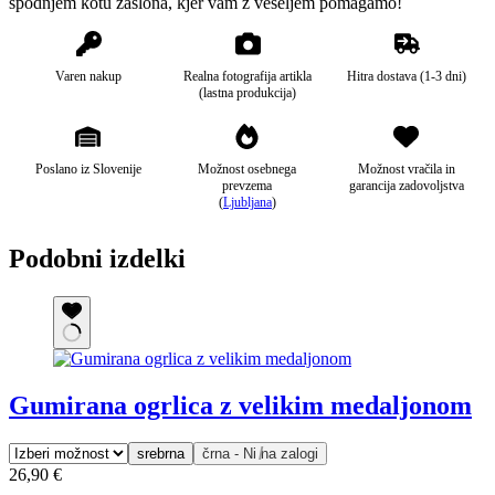
spodnjem kotu zaslona, kjer vam z veseljem pomagamo!
pridih topline, medtem ko druge kroglice sijajo in dodajo piko
na i celotni prefinjeni podobi. Ogrlica je dolga in nežno pada
čez dekolte, kar omogoča, da postane glavni modni poudarek
Sestava:
umetni materiali
na outfitu.
Varen nakup
Realna fotografija artikla
Hitra dostava (1-3 dni)
(lastna produkcija)
Poslano iz Slovenije
Možnost osebnega
Možnost vračila in
prevzema
garancija zadovoljstva
(
Ljubljana
)
Podobni izdelki
Gumirana ogrlica z velikim medaljonom
srebrna
črna - Ni na zalogi
26,90
€