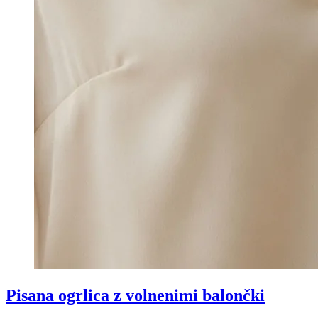
Pisana ogrlica z volnenimi balončki