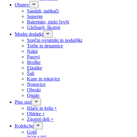
Obutev
Sandali, natikači
Superge
Balerinke, nizki čevlji
Gležnarji, škornji
Modni dodatki
Srajčni ovratniki in podaljški
Torbe in denarnice
Nakit
Pasovi
Broške
Elastike
Šali
Kape in rokavice
Nogavice
Obeski
Ostalo
Plus size
Hlače in krila +
Obleke +
Zgornji deli +
Kolekcije
Gold