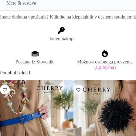
a
Mere & sestava
t
i
Imate dodatna vprašanja? Kliknite na klepetalnik v desnem spodnjem 
v
Mere:
Unisize.
e
:
Sestava:
Umetni materiali.
Varen nakup
Poslano iz Slovenije
Možnost osebnega prevzema
(
Ljubljana
)
Podobni izdelki