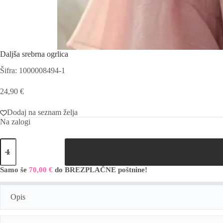
Daljša srebrna ogrlica
Šifra: 1000008494-1
24,90
€
Dodaj na seznam želja
Na zalogi
Daljša
srebrna
ogrlica
količina
Samo še
70,00
€
do BREZPLAČNE poštnine!
A
l
t
Opis
e
r
n