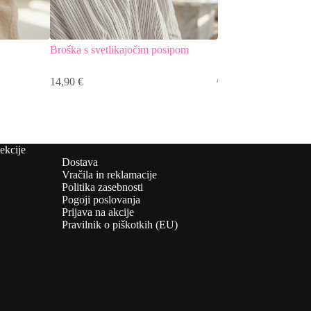
Broška s svetlikajočim posipom
Gumirana ogrlica z v
medaljonom
14,90
€
26,90
€
ekcije
Dostava
Vračila in reklamacije
Politika zasebnosti
Pogoji poslovanja
Prijava na akcije
Pravilnik o piškotkih (EU)