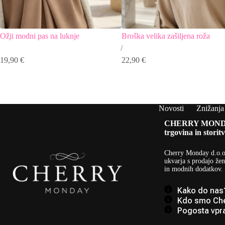
Ožji modni pas na luknje
Broška velika zašiljena roža
19,90
€
22,90
€
Novosti
Znižanja
CHERRY MOND
trgovina in storitv
Cherry Monday d.o.o
ukvarja s prodajo žen
in modnih dodatkov.
Kako do nas
Kdo smo Ch
Pogosta vpr