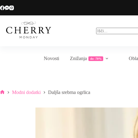
Skip
Veliko sezonsko znižanje do -70%
to
content
No
results
Novosti
Znižanja
Obla
do -70%
Modni dodatki
Daljša srebrna ogrlica
Home