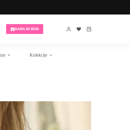
Brezplačna modna pomoč
DARILNI BON
Shopping
cart
size
Kolekcije