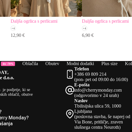
Daljša ogrlica s perlicami
Daljša ogrlica s perlicami
+4
+4
12,90
€
6,90
€
Oblačila
Obutev
Modni dodatki
Plus size
Kol
do -70%
Telefon
AY,
+386 69 809 214
e d.o.o.
(pon- pet od 09:00 do 16:00)
E-pošta
.
je podjetje, ki se
info@cherrymonday.com
skih oblačil, obutve
(odgovorimo v 24 urah)
Naslov
Tbilisijska ulica 59, 1000
Ljubljana
?
(poslovna stavba, še naprej od
erry Monday?
Via Bone, pritličje, zraven
ašanja
slušnega centra Neuroth)