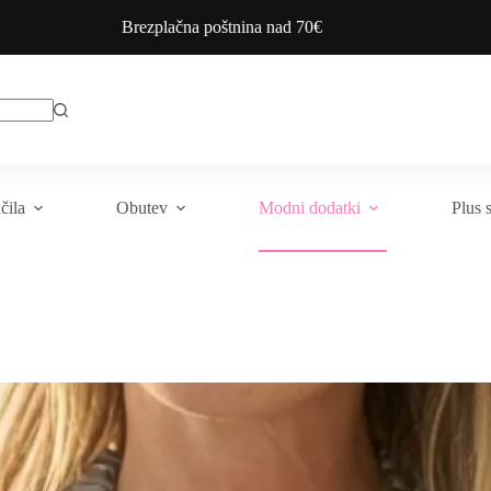
Brezplačna poštnina nad 70€
čila
Obutev
Modni dodatki
Plus 