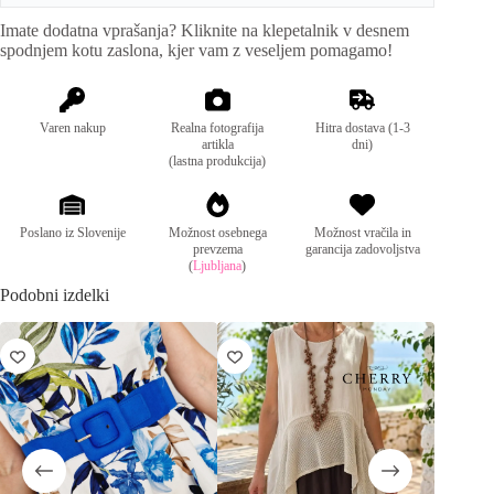
i
Imate dodatna vprašanja? Kliknite na klepetalnik v desnem
v
Mere:
Unisize.
spodnjem kotu zaslona, kjer vam z veseljem pomagamo!
e
:
Varen nakup
Realna fotografija
Hitra dostava (1-3
artikla
dni)
(lastna produkcija)
Poslano iz Slovenije
Možnost osebnega
Možnost vračila in
prevzema
garancija zadovoljstva
(
Ljubljana
)
Podobni izdelki