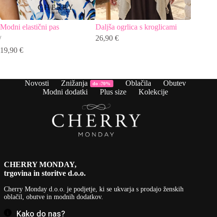
Modni elastični pas
Daljša ogrlica s kroglicami
Ogrlica
26,90
€
6,90
€
19,90
€
Novosti
Znižanja
Oblačila
Obutev
do -70%
Modni dodatki
Plus size
Kolekcije
CHERRY MONDAY,
trgovina in storitve d.o.o.
Cherry Monday d.o.o.
je podjetje, ki se ukvarja s prodajo ženskih
oblačil, obutve in modnih dodatkov.
Kako do nas?