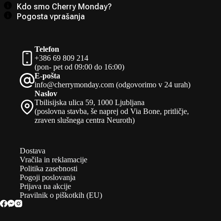
Kdo smo Cherry Monday?
Pogosta vprašanja
Telefon
+386 69 809 214
(pon- pet od 09:00 do 16:00)
E-pošta
info@cherrymonday.com (odgovorimo v 24 urah)
Naslov
Tbilisijska ulica 59, 1000 Ljubljana
(poslovna stavba, še naprej od Via Bone, pritličje,
zraven slušnega centra Neuroth)
Dostava
Vračila in reklamacije
Politika zasebnosti
Pogoji poslovanja
Prijava na akcije
Pravilnik o piškotkih (EU)