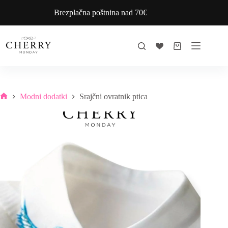
Skip
Brezplačna poštnina nad 70€
to
content
Shopping
cart
Modni dodatki
Srajčni ovratnik ptica
Home