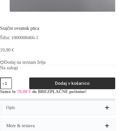
Srajčni ovratnik ptica
Šifra: 1000008466-1
19,90
€
Dodaj na seznam želja
Na zalogi
Srajčni
Dodaj v košarico
ovratnik
ptica
Samo še
70,00
€
do BREZPLAČNE poštnine!
A
količina
l
t
Opis
e
r
n
a
Mere & sestava
t