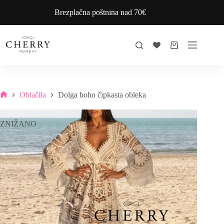
Skip
Brezplačna poštnina nad 70€
to
content
Shopping
cart
Oblačila
Dolga boho čipkasta obleka
Home
ZNIŽANO