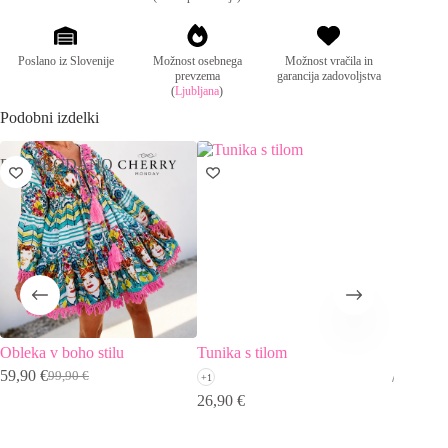
Poslano iz Slovenije
Možnost osebnega
Možnost vračila in
prevzema
garancija zadovoljstva
(
Ljubljana
)
Podobni izdelki
RAZPRODANO
Obleka v boho stilu
Tunika s tilom
Hit tuni
59,90
€
99,90
€
+1
+12
Izvirna
Trenutna
26,90
€
29,90
€
cena
cena
je
je:
bila:
59,90 €.