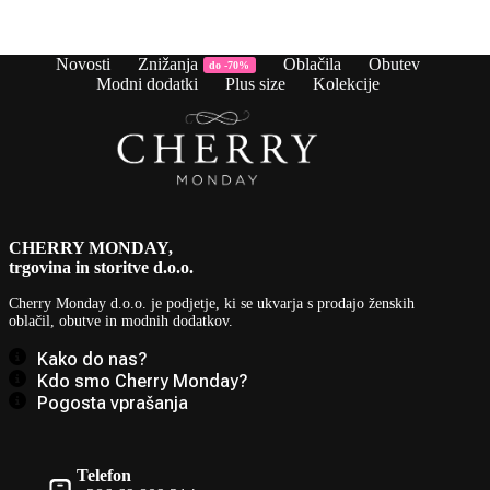
99,90 €.
Novosti
Znižanja
Oblačila
Obutev
do -70%
Modni dodatki
Plus size
Kolekcije
CHERRY MONDAY,
trgovina in storitve d.o.o.
Cherry Monday d.o.o.
je podjetje, ki se ukvarja s prodajo ženskih
oblačil, obutve in modnih dodatkov.
Kako do nas?
Kdo smo Cherry Monday?
Pogosta vprašanja
Telefon