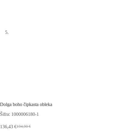
Dolga boho čipkasta obleka
Šifra: 1000006180-1
136,43
€
194,90
€
Izvirna
Trenutna