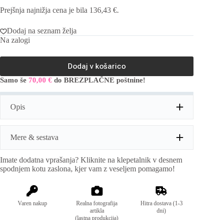
cena
cena
Prejšnja najnižja cena je bila
136,43
€
.
je
je:
bila:
136,43 €.
194,90 €.
Dodaj na seznam želja
Na zalogi
Dodaj v košarico
Samo še
70,00
€
do BREZPLAČNE poštnine!
A
l
t
Opis
e
r
n
a
Mere & sestava
t
i
Imate dodatna vprašanja? Kliknite na klepetalnik v desnem
v
Mere:
obseg prsi: 110cm; dolžina: 147cm
spodnjem kotu zaslona, kjer vam z veseljem pomagamo!
e
:
Sestava:
98% poliester, 2% elastan
Varen nakup
Realna fotografija
Hitra dostava (1-3
artikla
dni)
(lastna produkcija)