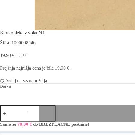
Karo obleka z volančki
Šifra: 1000008546
19,90
€
36,90
€
Izvirna
Trenutna
cena
cena
Prejšnja najnižja cena je bila
19,90
€
.
je
je:
bila:
19,90 €.
36,90 €.
Dodaj na seznam želja
Barva
Karo
obleka
z
volančki
Samo še
70,00
€
do BREZPLAČNE poštnine!
A
količina
l