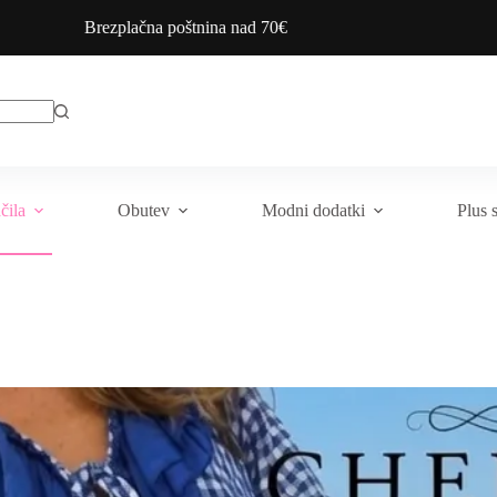
Brezplačna poštnina nad 70€
čila
Obutev
Modni dodatki
Plus 