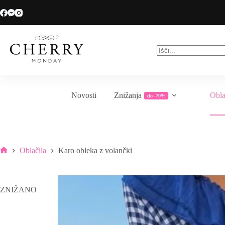
Skip
Veliko sezonsko znižanje do -70%
to
content
No
results
Novosti
Znižanja
Obla
do -70%
Oblačila
Karo obleka z volančki
Home
ZNIŽANO