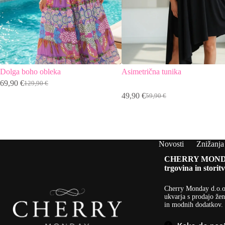
Dolga boho obleka
Asimetrična tunika
69,90
€
129,90
€
Izvirna
Trenutna
49,90
€
cena
cena
59,90
€
Izvirna
Trenutna
je
je:
cena
cena
bila:
69,90 €.
je
je:
129,90 €.
bila:
49,90 €.
59,90 €.
Novosti
Znižanja
CHERRY MOND
trgovina in storitv
Cherry Monday d.o.o
ukvarja s prodajo žen
in modnih dodatkov.