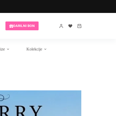
Brezplačna modna pomoč
DARILNI BON
Shopping
cart
size
Kolekcije