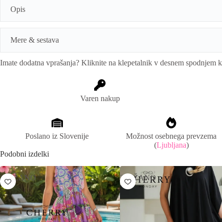
t
Opis
e
r
n
a
Mere & sestava
t
i
Imate dodatna vprašanja? Kliknite na klepetalnik v desnem spodnjem 
v
Mere:
obseg prsi: 102cm, dolžina spredaj: 90cm, zadaj: 96cm
e
:
Sestava:
70% bombaž, 30% poliester
Varen nakup
Poslano iz Slovenije
Možnost osebnega prevzema
(
Ljubljana
)
Podobni izdelki
ZNIŽANO
ZNIŽANO