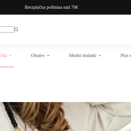
Brezplačna poštnina nad 70€
čila
Obutev
Modni dodatki
Plus 