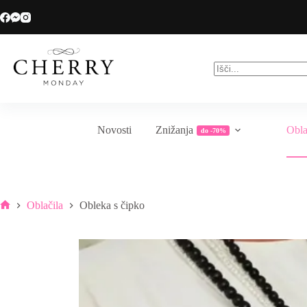
Skip
Veliko sezonsko znižanje do -70%
to
content
No
results
Novosti
Znižanja
Obla
do -70%
Oblačila
Obleka s čipko
Home