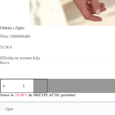
Obleka s čipko
Šifra: 1000008489
51,90
€
Dodaj na seznam želja
Barva
Obleka
s
čipko
količina
Samo še
70,00
€
do BREZPLAČNE poštnine!
A
l
t
Opis
e
r