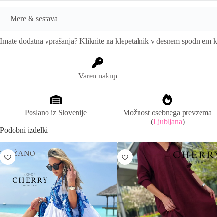
n
a
Mere & sestava
t
i
Imate dodatna vprašanja? Kliknite na klepetalnik v desnem spodnjem 
v
Mere:
obseg prsi: 106cm, dolžina: 90-110cm
e
:
Sestava:
97% poliester, 3% elastika
Varen nakup
Poslano iz Slovenije
Možnost osebnega prevzema
(
Ljubljana
)
Podobni izdelki
ZNIŽANO