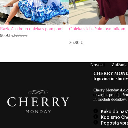
Razkošna boho obleka s pom pomi
Obleka s klasičnim ovratnikom
90,93
€
129,90
€
Izvirna
Trenutna
36,90
€
cena
cena
je
je:
bila:
90,93 €.
129,90 €.
Novosti
Znižanja
CHERRY MOND
trgovina in storitv
Cherry Monday d.o.o
ukvarja s prodajo žen
in modnih dodatkov.
Kako do nas
Kdo smo Ch
Pogosta vpr