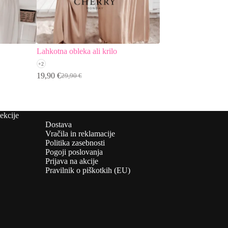
Lahkotna obleka ali krilo
Plisirana tunika
+2
19,90
€
29,90
€
29,90
€
Izvirna
Trenutna
cena
cena
je
je:
bila:
19,90 €.
ekcije
29,90 €.
Dostava
Vračila in reklamacije
Politika zasebnosti
Pogoji poslovanja
Prijava na akcije
Pravilnik o piškotkih (EU)