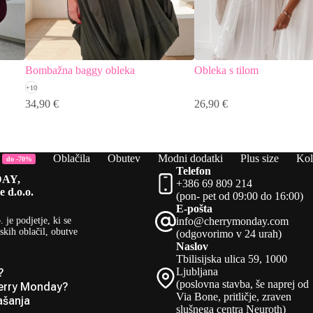
Bombažna baggy obleka
Obleka s tilom
+10
34,90
€
26,90
€
Oblačila
Obutev
Modni dodatki
Plus size
Kol
do -70%
Telefon
AY,
+386 69 809 214
e d.o.o.
(pon- pet od 09:00 do 16:00)
E-pošta
.
je podjetje, ki se
info@cherrymonday.com
skih oblačil, obutve
(odgovorimo v 24 urah)
Naslov
Tbilisijska ulica 59, 1000
Ljubljana
?
(poslovna stavba, še naprej od
erry Monday?
Via Bone, pritličje, zraven
ašanja
slušnega centra Neuroth)