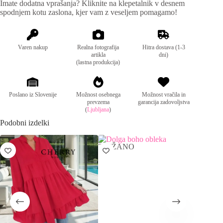
Imate dodatna vprašanja? Kliknite na klepetalnik v desnem
v
Mere:
obseg prsi: 94-115cm, dolžina: 135cm
spodnjem kotu zaslona, kjer vam z veseljem pomagamo!
e
:
Sestava:
100% poliester
Varen nakup
Realna fotografija
Hitra dostava (1-3
artikla
dni)
(lastna produkcija)
Poslano iz Slovenije
Možnost osebnega
Možnost vračila in
prevzema
garancija zadovoljstva
(
Ljubljana
)
Podobni izdelki
ZNIŽANO
ZNIŽA