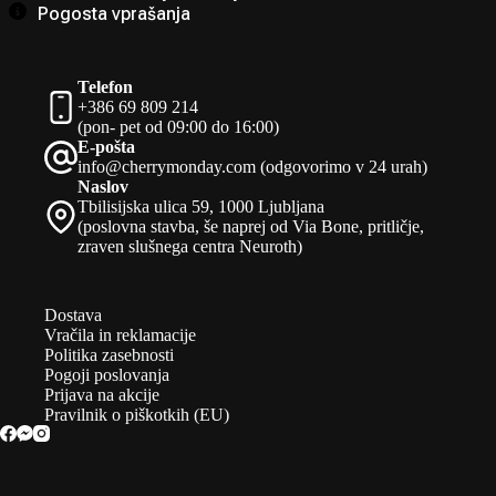
Pogosta vprašanja
Telefon
+386 69 809 214
(pon- pet od 09:00 do 16:00)
E-pošta
info@cherrymonday.com (odgovorimo v 24 urah)
Naslov
Tbilisijska ulica 59, 1000 Ljubljana
(poslovna stavba, še naprej od Via Bone, pritličje,
zraven slušnega centra Neuroth)
Dostava
Vračila in reklamacije
Politika zasebnosti
Pogoji poslovanja
Prijava na akcije
Pravilnik o piškotkih (EU)