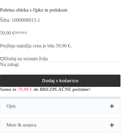
Poletna obleka s čipko in potiskom
Šifra: 1000008915-1
59,90
€
99,90
€
Izvirna
Trenutna
cena
cena
Prejšnja najnižja cena je bila
59,90
€
.
je
je:
bila:
59,90 €.
99,90 €.
Dodaj na seznam želja
Na zalogi
Dodaj v košarico
Samo še
70,00
€
do BREZPLAČNE poštnine!
A
l
t
Opis
e
r
n
a
Mere & sestava
t
i