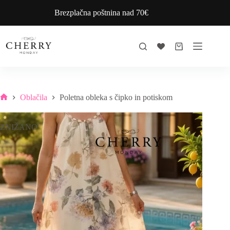
Skip
Brezplačna poštnina nad 70€
to
content
Shopping
cart
Oblačila
Poletna obleka s čipko in potiskom
Home
ZNIŽANO