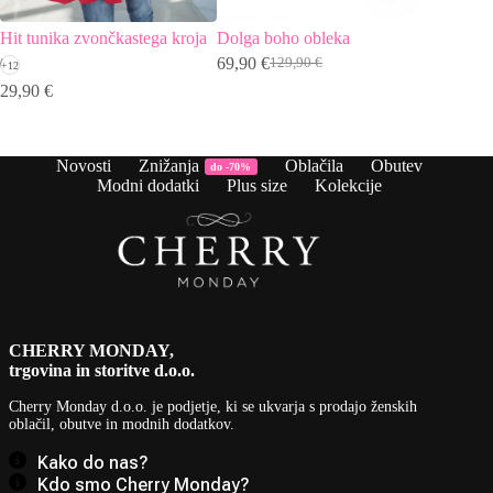
Hit tunika zvončkastega kroja
Dolga boho obleka
Boho sra
potisko
69,90
€
129,90
€
+12
Izvirna
Trenutna
79,90
€
29,90
€
cena
cena
I
T
je
je:
c
c
bila:
69,90 €.
j
j
129,90 €.
b
7
Novosti
Znižanja
Oblačila
Obutev
do -70%
1
Modni dodatki
Plus size
Kolekcije
CHERRY MONDAY,
trgovina in storitve d.o.o.
Cherry Monday d.o.o.
je podjetje, ki se ukvarja s prodajo ženskih
oblačil, obutve in modnih dodatkov.
Kako do nas?
Kdo smo Cherry Monday?