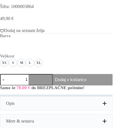
Šifra: 1000003864
49,90
€
Dodaj na seznam želja
Barva
Velikost
XS
S
M
L
XL
Barvne
Dodaj v košarico
elastične
jeans
Samo še
70,00
€
do BREZPLAČNE poštnine!
hlače
količina
Opis
Barvne elastične kavbojke "Cherry Monday"
Mere & sestava
Ujemite sproščen, a eleganten videz z barvnimi
elastičnimi kavbojkami! Kavbojke imajo trendovski