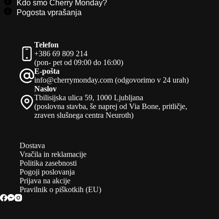
Kdo smo Cherry Monday?
Pogosta vprašanja
Telefon
+386 69 809 214
(pon- pet od 09:00 do 16:00)
E-pošta
info@cherrymonday.com (odgovorimo v 24 urah)
Naslov
Tbilisijska ulica 59, 1000 Ljubljana
(poslovna stavba, še naprej od Via Bone, pritličje,
zraven slušnega centra Neuroth)
Dostava
Vračila in reklamacije
Politika zasebnosti
Pogoji poslovanja
Prijava na akcije
Pravilnik o piškotkih (EU)