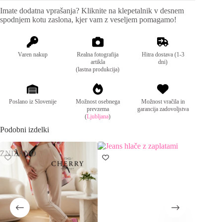
videz in so popolna izbira za vsakdanji stil. Izdelane so
Imate dodatna vprašanja? Kliknite na klepetalnik v desnem
Mere:
po velikostih
iz mehke, elastične tkanine, ki omogoča popolno
spodnjem kotu zaslona, kjer vam z veseljem pomagamo!
XS= 34/36
prileganje in udobje skozi ves dan. Zapenjanje na
S=36/38
zadrgo in 2 gumba, zadaj pa je všita elastika v pasu, kar
M= 38/40
dodatno izboljša prileganje in fleksibilnost. Na voljo v
L= 40/42
več modnih barvah in velikostih.
Varen nakup
Realna fotografija
Hitra dostava (1-3
XL= 42/44
artikla
dni)
(lastna produkcija)
Sestava:
98% bombaž, 2% elastan
Poslano iz Slovenije
Možnost osebnega
Možnost vračila in
prevzema
garancija zadovoljstva
(
Ljubljana
)
Podobni izdelki
ZNIŽANO