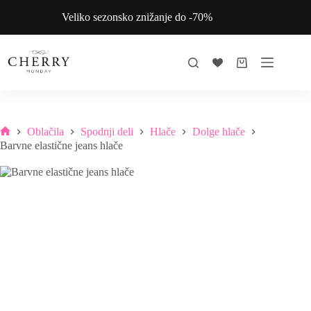
Skip
Veliko sezonsko znižanje do -70%
to
content
Shopping
cart
Oblačila
Spodnji deli
Hlače
Dolge hlače
Home
Barvne elastične jeans hlače