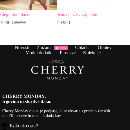
Elegantne hlače
Jeans hlače z zaplatami
Hlače ši
usnja
19,90
€
59,90
€
29,90
€
Izvirna
Trenutna
36,90
€
cena
cena
je
je:
bila:
19,90 €.
29,90 €.
Novosti
Znižanja
Oblačila
Obutev
do -70%
Modni dodatki
Plus size
Kolekcije
CHERRY MONDAY,
trgovina in storitve d.o.o.
Cherry Monday d.o.o.
je podjetje, ki se ukvarja s prodajo ženskih
oblačil, obutve in modnih dodatkov.
Kako do nas?