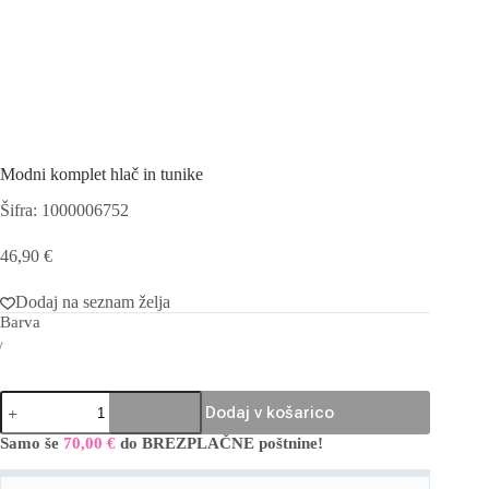
Modni komplet hlač in tunike
Šifra: 1000006752
46,90
€
Dodaj na seznam želja
Barva
Modni
Dodaj v košarico
komplet
hlač
Samo še
70,00
€
do BREZPLAČNE poštnine!
A
in
l
tunike
t