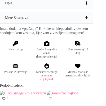
količina
Opis
e
r
n
a
Mere & sestava
t
i
Imate dodatna vprašanja? Kliknite na klepetalnik v desnem
v
Mere:
unisize (hlače: dolžina102cm, obseg pasu. 85cm,
spodnjem kotu zaslona, kjer vam z veseljem pomagamo!
e
majica: obseg prsi:130cm) Mere lahko odstopajo
:
do 2 cm.
Sestava:
55%poliester, 40%viskoza, 5%elastan
Varen nakup
Realna fotografija
Hitra dostava (1-3
artikla
dni)
(lastna produkcija)
Poslano iz Slovenije
Možnost osebnega
Možnost vračila in
prevzema
garancija zadovoljstva
(
Ljubljana
)
Podobni izdelki