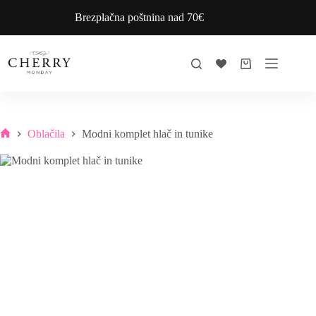
Skip
Brezplačna poštnina nad 70€
to
content
Shopping
cart
Oblačila
Modni komplet hlač in tunike
Home