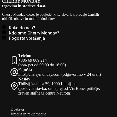
CHERRY MONDAY,
trgovina in storitve d.o.o.
Cherry Monday d.o.o.
je podjetje, ki se ukvarja s prodajo ženskih
oblačil, obutve in modnih dodatkov.
Kako do nas?
Kdo smo Cherry Monday?
Pogosta vprašanja
Telefon
+386 69 809 214
(pon- pet od 09:00 do 16:00)
E-pošta
info@cherrymonday.com (odgovorimo v 24 urah)
Naslov
Tbilisijska ulica 59, 1000 Ljubljana
(poslovna stavba, še naprej od Via Bone, pritličje,
zraven slušnega centra Neuroth)
Dostava
Vračila in reklamacije