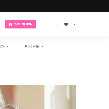
Brezplačna modna pomoč
DARILNI BON
Shopping
cart
size
Kolekcije