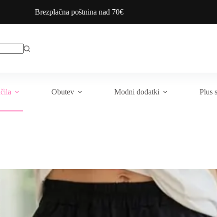
Brezplačna poštnina nad 70€
čila
Obutev
Modni dodatki
Plus 