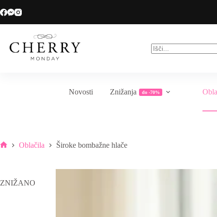
Skip
Veliko sezonsko znižanje do -70%
to
content
No
results
Novosti
Znižanja
Obla
do -70%
Oblačila
Široke bombažne hlače
Home
ZNIŽANO