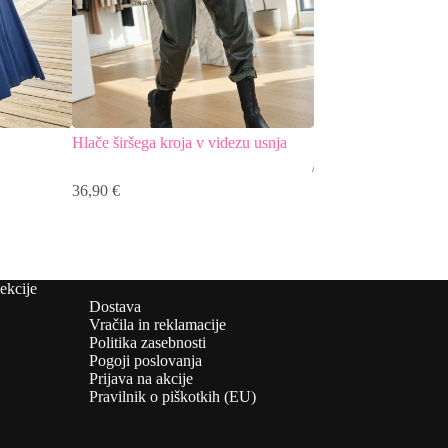
Hlače širšega kroja v videzu usnja
Elastične enobarvne 
+14
36,90
€
29,90
€
ekcije
Dostava
Vračila in reklamacije
Politika zasebnosti
Pogoji poslovanja
Prijava na akcije
Pravilnik o piškotkih (EU)