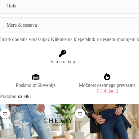
t
Opis
e
r
n
a
Mere & sestava
t
i
Imate dodatna vprašanja? Kliknite na klepetalnik v desnem spodnjem 
v
Mere:
obseh pasu: 68-90cm, dolžina: 90cm
e
:
Sestava:
97% bombaž, 3% elastan
Varen nakup
Poslano iz Slovenije
Možnost osebnega prevzema
(
Ljubljana
)
Podobni izdelki
ZNIŽANO
ZNIŽANO
NOVO