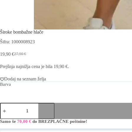
Široke bombažne hlače
Šifra: 1000008923
19,90
€
27,90
€
Izvirna
Trenutna
cena
cena
Prejšnja najnižja cena je bila
19,90
€
.
je
je:
bila:
19,90 €.
27,90 €.
Dodaj na seznam želja
Barva
Široke
bombažne
hlače
količina
Samo še
70,00
€
do BREZPLAČNE poštnine!
A
l