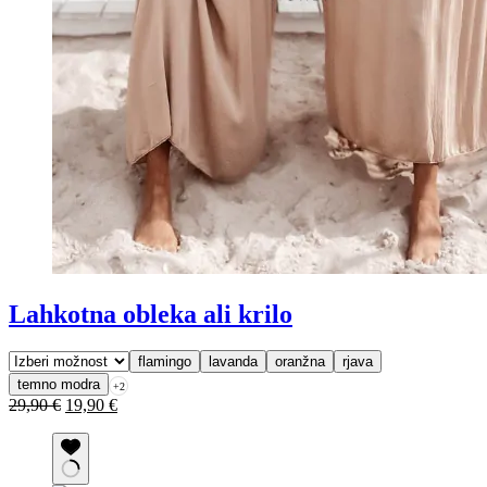
Lahkotna obleka ali krilo
flamingo
lavanda
oranžna
rjava
temno modra
+2
Izvirna
Trenutna
29,90
€
19,90
€
cena
cena
je
je:
bila:
19,90 €.
29,90 €.