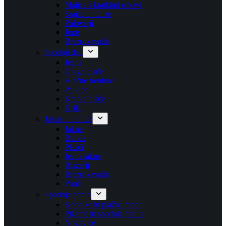
Majice s kratkimi rokavi
Srajce in bluze
Puloverji
Jope
Brezrokavniki
Spodnji deli
Jeans
Dolge hlače
Hlačne trenirke
Pajkice
Kratke hlače
Krila
Jakne in bunde
Jakne
Bunde
Plašči
Jeans jakne
Blazerji
Brezrokavniki
Ponči
Spodnje perilo
Kopalke in plažna moda
Pižame in spodnje perilo
Nogavice