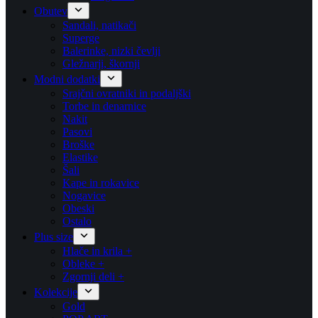
Obutev
Sandali, natikači
Superge
Balerinke, nizki čevlji
Gležnarji, škornji
Modni dodatki
Srajčni ovratniki in podaljški
Torbe in denarnice
Nakit
Pasovi
Broške
Elastike
Šali
Kape in rokavice
Nogavice
Obeski
Ostalo
Plus size
Hlače in krila +
Obleke +
Zgornji deli +
Kolekcije
Gold