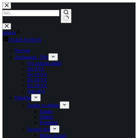
Skip
to
content
No
results
prijava
DARILNI BON
Novosti
Znižanja
do -70%
Vsi znižani artikli
Do 9,9 €
Do 19,9 €
Do 29,9 €
Do 39,9 €
Nad 40 €
Oblačila
Tunike in obleke
Tunike
Obleke
Kompleti
Zgornji deli
Majice in topi