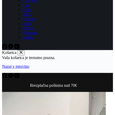
POP ART
Lan
Cubo
Ibiza
Chroma
Jeans
Breeze
Premium
Moško
Košarica
Vaša košarica je trenutno prazna.
Nazaj v trgovino
Brezplačna poštnina nad 70€