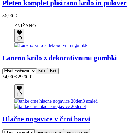
Pleten komplet plisirano krilo in pulover
86,90
€
ZNIŽANO
Laneno krilo z dekorativnimi gumbki
bela
bež
Izvirna
Trenutna
54,90
€
29,90
€
cena
cena
je
je:
bila:
29,90 €.
54,90 €.
Hlačne nogavice v črni barvi
manjši unisize
večji unisize