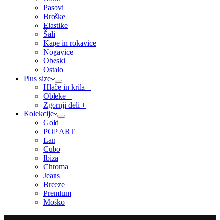
Pasovi
Broške
Elastike
Šali
Kape in rokavice
Nogavice
Obeski
Ostalo
Plus size
Hlače in krila +
Obleke +
Zgornji deli +
Kolekcije
Gold
POP ART
Lan
Cubo
Ibiza
Chroma
Jeans
Breeze
Premium
Moško