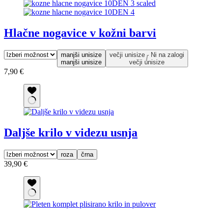
Hlačne nogavice v kožni barvi
manjši unisize
večji unisize - Ni na zalogi
manjši unisize
večji unisize
7,90
€
Daljše krilo v videzu usnja
roza
črna
39,90
€