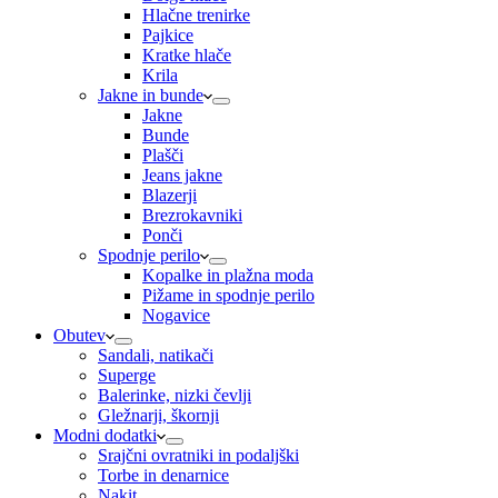
Hlačne trenirke
Pajkice
Kratke hlače
Krila
Jakne in bunde
Jakne
Bunde
Plašči
Jeans jakne
Blazerji
Brezrokavniki
Ponči
Spodnje perilo
Kopalke in plažna moda
Pižame in spodnje perilo
Nogavice
Obutev
Sandali, natikači
Superge
Balerinke, nizki čevlji
Gležnarji, škornji
Modni dodatki
Srajčni ovratniki in podaljški
Torbe in denarnice
Nakit