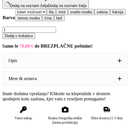
Dodaj na seznam želja
Dodaj na seznam želja
lila
mint
svetlo modra
zelena
fuksija
Barva
temno modra
črna
bež
Krilo
s
Dodaj v košarico
pentljo
količina
Samo še
70,00
€
do BREZPLAČNE poštnine!
Opis
Mere & sestava
Imate dodatna vprašanja? Kliknite na klepetalnik v desnem
Mere:
unisize (ustreza do konf.št. 40; obseg pasu: od 70 do
spodnjem kotu zaslona, kjer vam z veseljem pomagamo!
90cm, dolžina: 75cm)
Sestava:
100% poliester
Varen nakup
Realna fotografija artikla
Hitra dostava (1-3 dni)
(lastna produkcija)