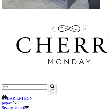
No
DARILNI BON
results
prijava
Seznam želja
0