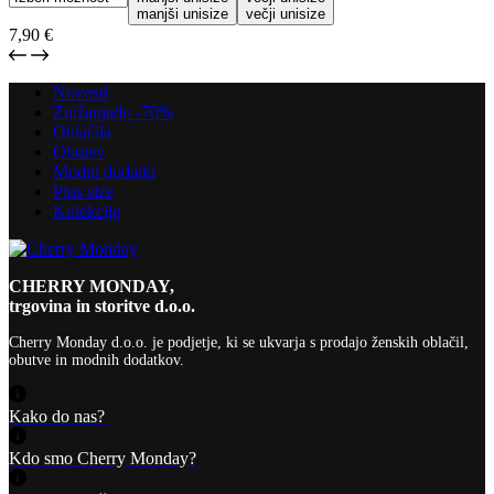
manjši unisize
večji unisize
7,90
€
Novosti
Znižanja
do -70%
Oblačila
Obutev
Modni dodatki
Plus size
Kolekcije
CHERRY MONDAY,
trgovina in storitve d.o.o.
Cherry Monday d.o.o.
je podjetje, ki se ukvarja s prodajo ženskih oblačil,
obutve in modnih dodatkov.
Kako do nas?
Kdo smo Cherry Monday?