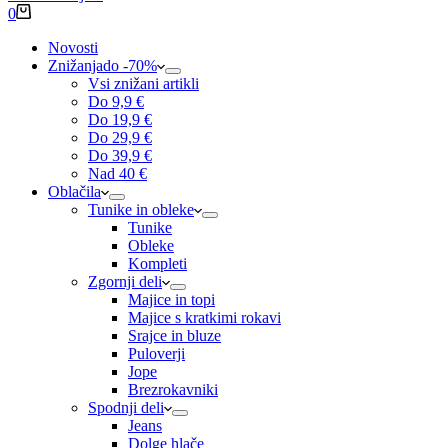
Shopping
0
cart
Novosti
Znižanja
do -70%
Vsi znižani artikli
Do 9,9 €
Do 19,9 €
Do 29,9 €
Do 39,9 €
Nad 40 €
Oblačila
Tunike in obleke
Tunike
Obleke
Kompleti
Zgornji deli
Majice in topi
Majice s kratkimi rokavi
Srajce in bluze
Puloverji
Jope
Brezrokavniki
Spodnji deli
Jeans
Dolge hlače