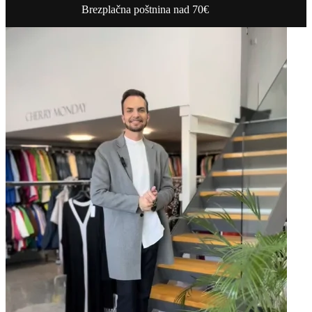
Brezplačna poštnina nad 70€