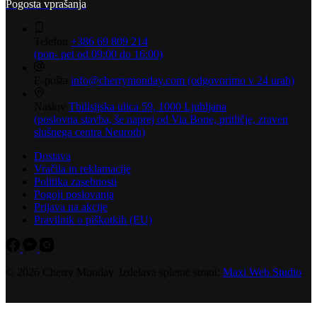
Pogosta vprašanja
Telefon
+386 69 809 214
(pon- pet od 09:00 do 16:00)
E-pošta
info@cherrymonday.com (odgovorimo v 24 urah)
Naslov
Tbilisijska ulica 59, 1000 Ljubljana
(poslovna stavba, še naprej od Via Bone, pritličje, zraven
slušnega centra Neuroth)
Dostava
Vračila in reklamacije
Politika zasebnosti
Pogoji poslovanja
Prijava na akcije
Pravilnik o piškotkih (EU)
© 2026 Cherry Monday. Izdelava spletne strani:
Maxi Web Studio
.