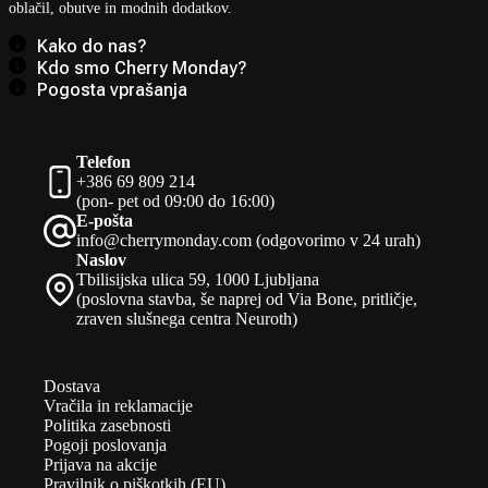
oblačil, obutve in modnih dodatkov.
Kako do nas?
Kdo smo Cherry Monday?
Pogosta vprašanja
Telefon
+386 69 809 214
(pon- pet od 09:00 do 16:00)
E-pošta
info@cherrymonday.com (odgovorimo v 24 urah)
Naslov
Tbilisijska ulica 59, 1000 Ljubljana
(poslovna stavba, še naprej od Via Bone, pritličje,
zraven slušnega centra Neuroth)
Dostava
Vračila in reklamacije
Politika zasebnosti
Pogoji poslovanja
Prijava na akcije
Pravilnik o piškotkih (EU)