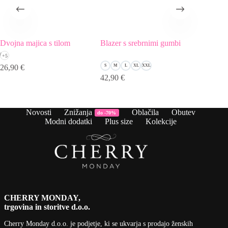
Dvojna majica s tilom
Blazer s srebrnimi gumbi
Puli s k
+5
26,90
€
S
M
L
XL
XXL
24,90
€
42,90
€
Novosti
Znižanja
Oblačila
Obutev
do -70%
Modni dodatki
Plus size
Kolekcije
CHERRY MONDAY,
trgovina in storitve d.o.o.
Cherry Monday d.o.o.
je podjetje, ki se ukvarja s prodajo ženskih