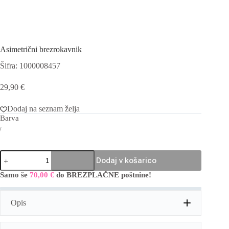
Asimetrični brezrokavnik
Šifra: 1000008457
29,90
€
Dodaj na seznam želja
Barva
Asimetrični
Dodaj v košarico
brezrokavnik
količina
Samo še
70,00
€
do BREZPLAČNE poštnine!
A
l
t
Opis
e
r
n