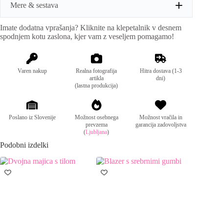
a
Mere & sestava
t
i
Imate dodatna vprašanja? Kliknite na klepetalnik v desnem
v
Mere:
obseg prsi: 140 cm, dolžina spredaj: 50 cm, zadaj:
spodnjem kotu zaslona, kjer vam z veseljem pomagamo!
e
70 cm
:
Sestava:
63% poliester, 35% viskoza, 2% elastan
Varen nakup
Realna fotografija
Hitra dostava (1-3
artikla
dni)
(lastna produkcija)
Poslano iz Slovenije
Možnost osebnega
Možnost vračila in
prevzema
garancija zadovoljstva
(
Ljubljana
)
Podobni izdelki