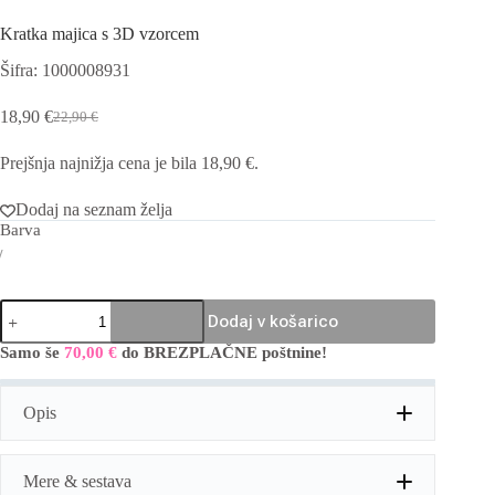
Kratka majica s 3D vzorcem
Šifra: 1000008931
18,90
€
22,90
€
Izvirna
Trenutna
cena
cena
Prejšnja najnižja cena je bila
18,90
€
.
je
je:
bila:
18,90 €.
22,90 €.
Dodaj na seznam želja
Barva
Kratka
Dodaj v košarico
majica
s
Samo še
70,00
€
do BREZPLAČNE poštnine!
A
3D
l
vzorcem
t
količina
Opis
e
r
n
a
Mere & sestava
t