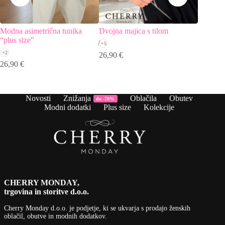
Modna asimetrična tunika
Dvojna majica s tilom
Večplast
“plus size”
+5
+2
26,90
€
19,90
€
I
T
26,90
€
c
c
j
je
b
1
2
Novosti
Znižanja
Oblačila
Obutev
do -70%
Modni dodatki
Plus size
Kolekcije
CHERRY MONDAY,
trgovina in storitve d.o.o.
Cherry Monday d.o.o.
je podjetje, ki se ukvarja s prodajo ženskih
oblačil, obutve in modnih dodatkov.