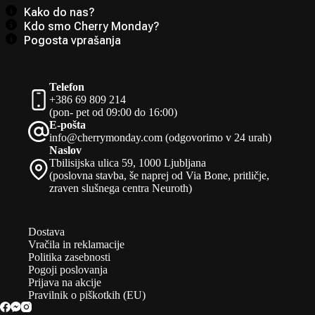
Kako do nas?
Kdo smo Cherry Monday?
Pogosta vprašanja
Telefon
+386 69 809 214
(pon- pet od 09:00 do 16:00)
E-pošta
info@cherrymonday.com (odgovorimo v 24 urah)
Naslov
Tbilisijska ulica 59, 1000 Ljubljana
(poslovna stavba, še naprej od Via Bone, pritličje,
zraven slušnega centra Neuroth)
Dostava
Vračila in reklamacije
Politika zasebnosti
Pogoji poslovanja
Prijava na akcije
Pravilnik o piškotkih (EU)