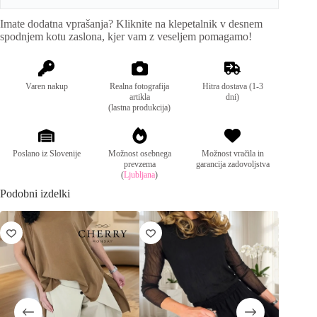
i
Imate dodatna vprašanja? Kliknite na klepetalnik v desnem
v
Mere:
obseg prsi: 92cm, dolžina: 65cm
spodnjem kotu zaslona, kjer vam z veseljem pomagamo!
e
:
Sestava:
95% bombaž, 5% elastan
Varen nakup
Realna fotografija
Hitra dostava (1-3
artikla
dni)
(lastna produkcija)
Poslano iz Slovenije
Možnost osebnega
Možnost vračila in
prevzema
garancija zadovoljstva
(
Ljubljana
)
Podobni izdelki
ZNIŽA