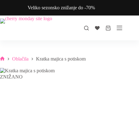
Skip
Veliko sezonsko znižanje do -70%
to
content
Shopping
cart
Oblačila
Kratka majica s potiskom
Home
ZNIŽANO