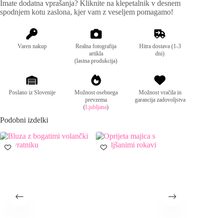
Imate dodatna vprašanja? Kliknite na klepetalnik v desnem
Mere:
obseg prsi: 100cm, dolžina: 58cm
spodnjem kotu zaslona, kjer vam z veseljem pomagamo!
Sestava:
90% bombaž, 10% elastan
Varen nakup
Realna fotografija
Hitra dostava (1-3
artikla
dni)
(lastna produkcija)
Poslano iz Slovenije
Možnost osebnega
Možnost vračila in
prevzema
garancija zadovoljstva
(
Ljubljana
)
Podobni izdelki