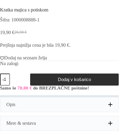
Kratka majica s potiskom
Šifra: 1000008888-1
19,90
€
26,90
€
Izvirna
Trenutna
cena
cena
Prejšnja najnižja cena je bila
19,90
€
.
je
je:
bila:
19,90 €.
26,90 €.
Dodaj na seznam želja
Na zalogi
Kratka
Dodaj v košarico
majica
s
Samo še
70,00
€
do BREZPLAČNE poštnine!
potiskom
količina
Opis
Mere & sestava