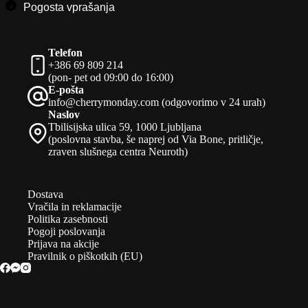
Pogosta vprašanja
Telefon
+386 69 809 214
(pon- pet od 09:00 do 16:00)
E-pošta
info@cherrymonday.com (odgovorimo v 24 urah)
Naslov
Tbilisijska ulica 59, 1000 Ljubljana
(poslovna stavba, še naprej od Via Bone, pritličje,
zraven slušnega centra Neuroth)
Dostava
Vračila in reklamacije
Politika zasebnosti
Pogoji poslovanja
Prijava na akcije
Pravilnik o piškotkih (EU)