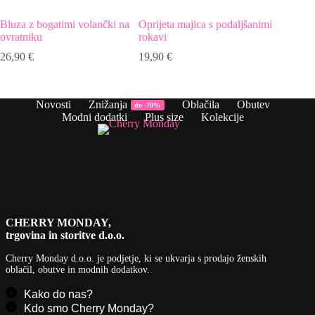
Bluza z bogatimi volančki na
Oprijeta majica s podaljšanimi
Top za p
ovratniku
rokavi
22,90
€
26,90
€
19,90
€
Novosti
Znižanja
Oblačila
Obutev
do -70%
Modni dodatki
Plus size
Kolekcije
CHERRY MONDAY,
trgovina in storitve d.o.o.
Cherry Monday d.o.o.
je podjetje, ki se ukvarja s prodajo ženskih
oblačil, obutve in modnih dodatkov.
Kako do nas?
Kdo smo Cherry Monday?