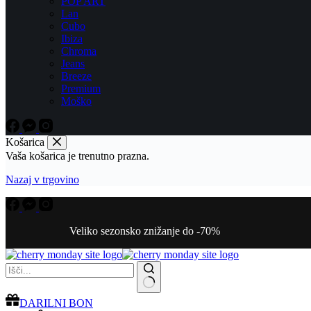
POP ART
Lan
Cubo
Ibiza
Chroma
Jeans
Breeze
Premium
Moško
Košarica
Vaša košarica je trenutno prazna.
Nazaj v trgovino
Veliko sezonsko znižanje do -70%
No
DARILNI BON
results