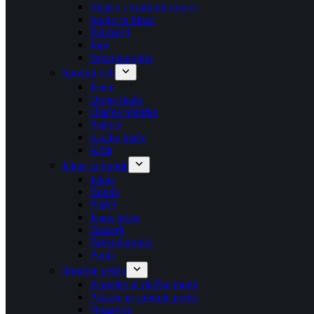
Majice s kratkimi rokavi
Srajce in bluze
Puloverji
Jope
Brezrokavniki
Spodnji deli
Jeans
Dolge hlače
Hlačne trenirke
Pajkice
Kratke hlače
Krila
Jakne in bunde
Jakne
Bunde
Plašči
Jeans jakne
Blazerji
Brezrokavniki
Ponči
Spodnje perilo
Kopalke in plažna moda
Pižame in spodnje perilo
Nogavice