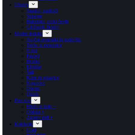
Obutev
Sandali, natikači
Superge
Balerinke, nizki čevlji
Gležnarji, škornji
Modni dodatki
Srajčni ovratniki in podaljški
Torbe in denarnice
Nakit
Pasovi
Broške
Elastike
Šali
Kape in rokavice
Nogavice
Obeski
Ostalo
Plus size
Hlače in krila +
Obleke +
Zgornji deli +
Kolekcije
Gold