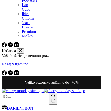
POP ART
Lan
Cubo
Ibiza
Chroma
Jeans
Breeze
Premium
Moško
Košarica
Vaša košarica je trenutno prazna.
Nazaj v trgovino
Veliko sezonsko znižanje do -70%
No
DARILNI BON
results