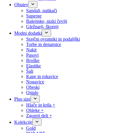
Obutev
Sandali, natikači
Superge
Balerinke, nizki čevlji
Gležnarji, škornji
Modni dodatki
Srajčni ovratniki in podaljški
Torbe in denarnice
Nakit
Pasovi
Broške
Elastike
Šali
Kape in rokavice
Nogavice
Obeski
Ostalo
Plus size
Hlače in krila +
Obleke +
Zgornji deli +
Kolekcije
Gold