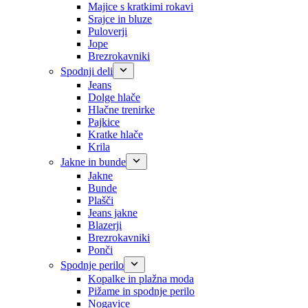
Majice s kratkimi rokavi
Srajce in bluze
Puloverji
Jope
Brezrokavniki
Spodnji deli
Jeans
Dolge hlače
Hlačne trenirke
Pajkice
Kratke hlače
Krila
Jakne in bunde
Jakne
Bunde
Plašči
Jeans jakne
Blazerji
Brezrokavniki
Ponči
Spodnje perilo
Kopalke in plažna moda
Pižame in spodnje perilo
Nogavice