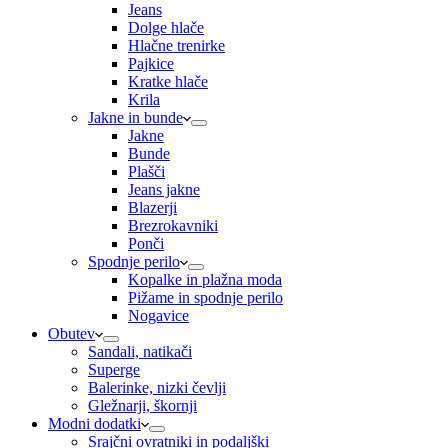
Jeans
Dolge hlače
Hlačne trenirke
Pajkice
Kratke hlače
Krila
Jakne in bunde
Jakne
Bunde
Plašči
Jeans jakne
Blazerji
Brezrokavniki
Ponči
Spodnje perilo
Kopalke in plažna moda
Pižame in spodnje perilo
Nogavice
Obutev
Sandali, natikači
Superge
Balerinke, nizki čevlji
Gležnarji, škornji
Modni dodatki
Srajčni ovratniki in podaljški