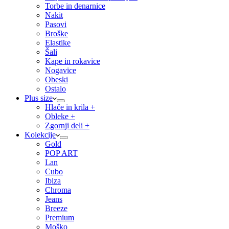
Torbe in denarnice
Nakit
Pasovi
Broške
Elastike
Šali
Kape in rokavice
Nogavice
Obeski
Ostalo
Plus size
Hlače in krila +
Obleke +
Zgornji deli +
Kolekcije
Gold
POP ART
Lan
Cubo
Ibiza
Chroma
Jeans
Breeze
Premium
Moško