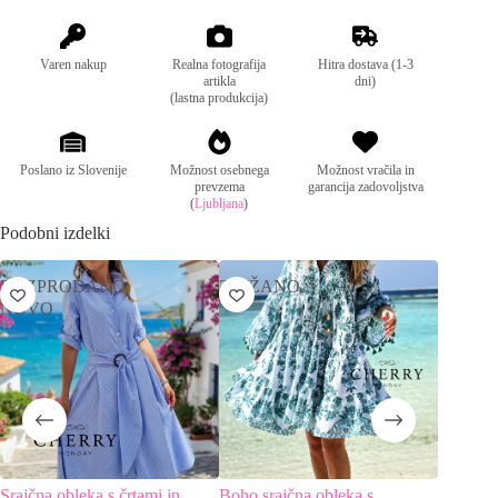
:
Sestava:
98% bombaž, 2% elastan
Varen nakup
Realna fotografija
Hitra dostava (1-3
artikla
dni)
(lastna produkcija)
Poslano iz Slovenije
Možnost osebnega
Možnost vračila in
prevzema
garancija zadovoljstva
(
Ljubljana
)
Podobni izdelki
RAZPRODANO
ZNIŽANO
NOVO
Srajčna obleka s črtami in
Boho srajčna obleka s
Plisiran