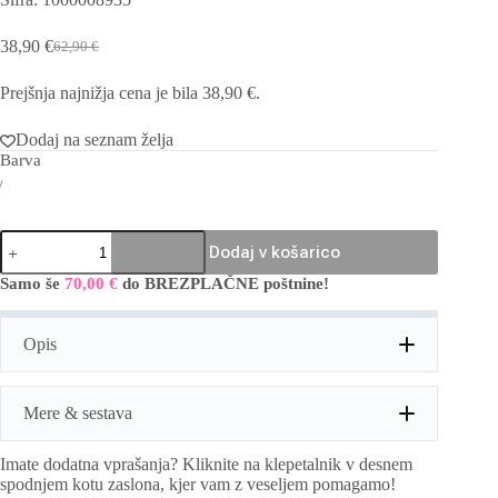
38,90
€
62,90
€
Izvirna
Trenutna
cena
cena
Prejšnja najnižja cena je bila
38,90
€
.
je
je:
bila:
38,90 €.
62,90 €.
Dodaj na seznam želja
Barva
Pikčasta
Dodaj v košarico
obleka
balonastega
Samo še
70,00
€
do BREZPLAČNE poštnine!
A
kroja
l
količina
t
Opis
e
r
n
a
Mere & sestava
t
i
Imate dodatna vprašanja? Kliknite na klepetalnik v desnem
v
Mere:
obseg prsi: 122cm, dolžina: 108cm
spodnjem kotu zaslona, kjer vam z veseljem pomagamo!
e