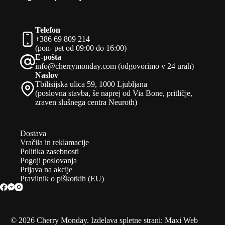
Telefon
+386 69 809 214
(pon- pet od 09:00 do 16:00)
E-pošta
info@cherrymonday.com (odgovorimo v 24 urah)
Naslov
Tbilisijska ulica 59, 1000 Ljubljana
(poslovna stavba, še naprej od Via Bone, pritličje,
zraven slušnega centra Neuroth)
Dostava
Vračila in reklamacije
Politika zasebnosti
Pogoji poslovanja
Prijava na akcije
Pravilnik o piškotkih (EU)
© 2026 Cherry Monday. Izdelava spletne strani:
Maxi Web