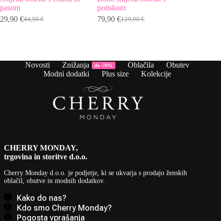
pasom
potiskom
29,90
€
79,90
€
44,90
€
129,90
€
29,90
€
Izvirna
Trenutna
Izvirna
Trenutna
cena
cena
cena
cena
je
je:
je
je:
bila:
29,90 €.
bila:
79,90 €.
44,90 €.
129,90 €.
Novosti
Znižanja
Oblačila
Obutev
do -70%
Modni dodatki
Plus size
Kolekcije
CHERRY MONDAY,
trgovina in storitve d.o.o.
Cherry Monday d.o.o.
je podjetje, ki se ukvarja s prodajo ženskih
oblačil, obutve in modnih dodatkov.
Kako do nas?
Kdo smo Cherry Monday?
Pogosta vprašanja