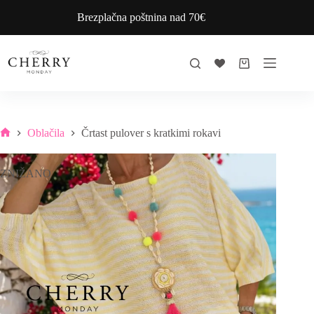
Skip
Brezplačna poštnina nad 70€
to
content
Shopping
cart
Oblačila
Črtast pulover s kratkimi rokavi
Home
ZNIŽANO