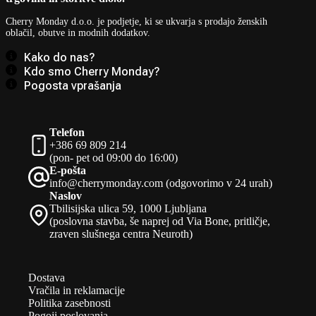
Cherry Monday d.o.o.
je podjetje, ki se ukvarja s prodajo ženskih
oblačil, obutve in modnih dodatkov.
Kako do nas?
Kdo smo Cherry Monday?
Pogosta vprašanja
Telefon
+386 69 809 214
(pon- pet od 09:00 do 16:00)
E-pošta
info@cherrymonday.com (odgovorimo v 24 urah)
Naslov
Tbilisijska ulica 59, 1000 Ljubljana
(poslovna stavba, še naprej od Via Bone, pritličje,
zraven slušnega centra Neuroth)
Dostava
Vračila in reklamacije
Politika zasebnosti
Pogoji poslovanja