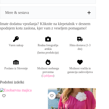
r
n
a
Mere & sestava
t
i
Imate dodatna vprašanja? Kliknite na klepetalnik v desnem
v
Mere:
obseg prsi: do 146cm, dolžina: 70cm
spodnjem kotu zaslona, kjer vam z veseljem pomagamo!
e
:
Sestava:
88% viskoza, 12%najlon
Varen nakup
Realna fotografija
Hitra dostava (1-3
artikla
dni)
(lastna produkcija)
Poslano iz Slovenije
Možnost osebnega
Možnost vračila in
prevzema
garancija zadovoljstva
(
Ljubljana
)
Podobni izdelki
ZNIŽA