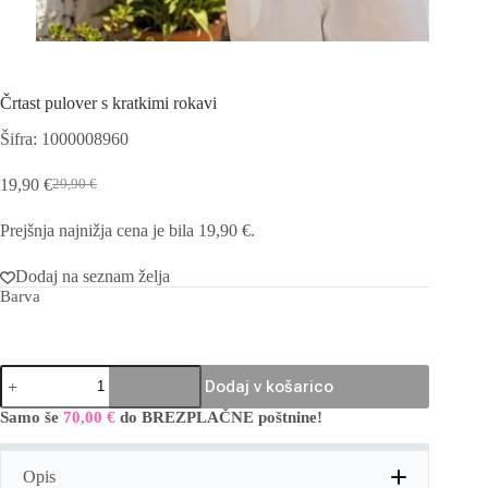
Črtast pulover s kratkimi rokavi
Šifra: 1000008960
19,90
€
29,90
€
Izvirna
Trenutna
cena
cena
Prejšnja najnižja cena je bila
19,90
€
.
je
je:
bila:
19,90 €.
29,90 €.
Dodaj na seznam želja
Barva
Črtast
Dodaj v košarico
pulover
s
Samo še
70,00
€
do BREZPLAČNE poštnine!
A
kratkimi
l
rokavi
t
količina
Opis
e