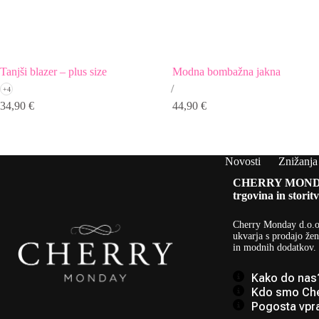
Tanjši blazer – plus size
Modna bombažna jakna
+4
34,90
€
44,90
€
Novosti
Znižanja
CHERRY MOND
trgovina in storitv
Cherry Monday d.o.o
ukvarja s prodajo žen
in modnih dodatkov.
Kako do nas
Kdo smo Ch
Pogosta vpr