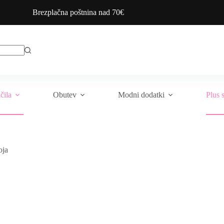
Brezplačna poštnina nad 70€
čila
Obutev
Modni dodatki
Plus 
oja