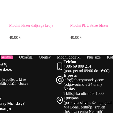
Modni blazer daljšega kroja
Modni PLUSsize blazer
49,90
€
49,90
€
Oblačila
Obutev
Modni dodatki
Plus size
Kol
do -70%
Telefon
AY,
+386 69 809 214
e d.o.o.
(pon- pet od 09:00 do 16:00)
E-pošta
.
je podjetje, ki se
info@cherrymonday.com
skih oblačil, obutve
(odgovorimo v 24 urah)
Naslov
Tbilisijska ulica 59, 1000
Ljubljana
?
(poslovna stavba, še naprej od
erry Monday?
Via Bone, pritličje, zraven
ašanja
slušnega centra Neuroth)