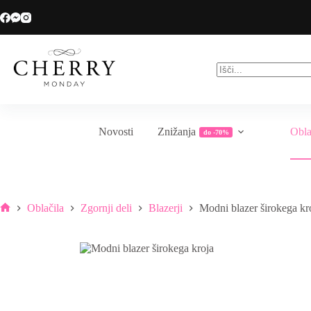
Skip
Veliko sezonsko znižanje do -70%
to
content
No
results
Novosti
Znižanja
Obla
do -70%
Oblačila
Zgornji deli
Blazerji
Modni blazer širokega kr
Home