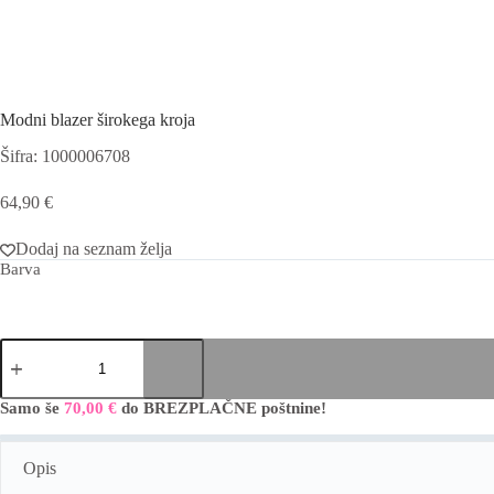
Modni blazer širokega kroja
Šifra: 1000006708
64,90
€
Dodaj na seznam želja
Barva
Modni
blazer
širokega
kroja
Samo še
70,00
€
do BREZPLAČNE poštnine!
A
količina
l
t
Opis
e
r