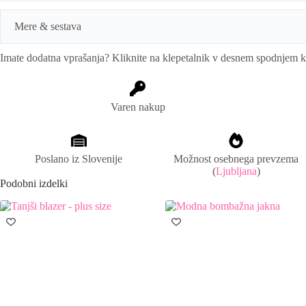
n
a
Mere & sestava
t
i
Imate dodatna vprašanja? Kliknite na klepetalnik v desnem spodnjem 
v
Mere:
unisize (obseg prsi:120cm, dolžina:70cm). Mere lahko odstop
e
:
Sestava:
95% poliester, 5% elastan
Varen nakup
Poslano iz Slovenije
Možnost osebnega prevzema
(
Ljubljana
)
Podobni izdelki