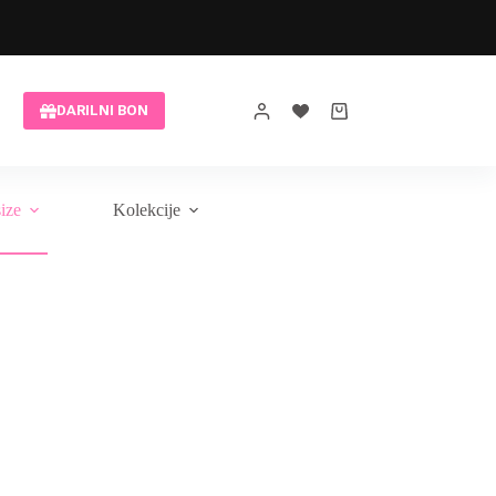
Brezplačna modna pomoč
DARILNI BON
Shopping
cart
size
Kolekcije