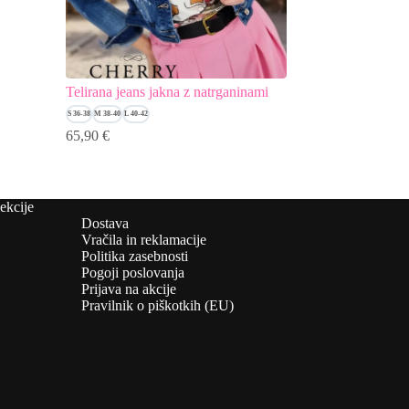
Telirana jeans jakna z natrganinami
Modni blazer Snoop
S 36-38
M 38-40
L 40-42
65,90
€
49,90
€
ekcije
Dostava
Vračila in reklamacije
Politika zasebnosti
Pogoji poslovanja
Prijava na akcije
Pravilnik o piškotkih (EU)