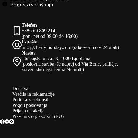
Pogosta vprašanja
Telefon
+386 69 809 214
(pon- pet od 09:00 do 16:00)
E-pošta
info@cherrymonday.com (odgovorimo v 24 urah)
Naslov
Tbilisijska ulica 59, 1000 Ljubljana
(poslovna stavba, še naprej od Via Bone, pritličje,
zraven slušnega centra Neuroth)
Dostava
Vračila in reklamacije
Politika zasebnosti
Pogoji poslovanja
Prijava na akcije
Pravilnik o piškotkih (EU)