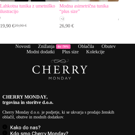
Lahkotna tunika z umetniško
Modna asimetrična tunika
Pulover 
ilustracijo
“plus size”
vzorce
+2
+1
19,90
€
26,90
€
29,90
€
29,90
€
Izvirna
Trenutna
cena
cena
je
je:
bila:
19,90 €.
Novosti
Znižanja
Oblačila
Obutev
do -70%
29,90 €.
Modni dodatki
Plus size
Kolekcije
CHERRY MONDAY,
trgovina in storitve d.o.o.
Cherry Monday d.o.o.
je podjetje, ki se ukvarja s prodajo ženskih
oblačil, obutve in modnih dodatkov.
Kako do nas?
Kdo smo Cherry Monday?