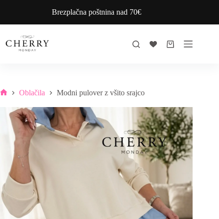
Skip
Brezplačna poštnina nad 70€
to
content
Shopping
cart
Oblačila
Modni pulover z všito srajco
Home