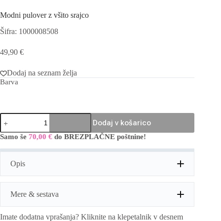
Modni pulover z všito srajco
Šifra: 1000008508
49,90
€
Dodaj na seznam želja
Barva
Modni
Dodaj v košarico
pulover
z
Samo še
70,00
€
do BREZPLAČNE poštnine!
A
všito
l
srajco
t
količina
Opis
e
r
n
a
Mere & sestava
t
i
Imate dodatna vprašanja? Kliknite na klepetalnik v desnem
v
Mere:
obseg prsi: 120cm, dolžina: 60cm