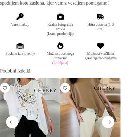
spodnjem kotu zaslona, kjer vam z veseljem pomagamo!
e
:
Sestava:
pulover: 47% viskoza, 46% poliester, 7%
spandeks, srajca: 61% poliester, 35% viskoza,
4% elastan
Varen nakup
Realna fotografija
Hitra dostava (1-3
artikla
dni)
(lastna produkcija)
Poslano iz Slovenije
Možnost osebnega
Možnost vračila in
prevzema
garancija zadovoljstva
(
Ljubljana
)
Podobni izdelki
ZNIŽANO