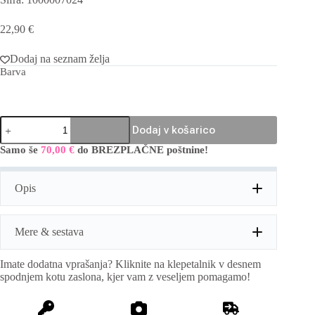
22,90
€
Dodaj na seznam želja
Barva
Plisirana
Dodaj v košarico
bluza
količina
Samo še
70,00
€
do BREZPLAČNE poštnine!
A
l
t
Opis
e
r
n
a
Mere & sestava
t
i
Imate dodatna vprašanja? Kliknite na klepetalnik v desnem
v
Mere:
obseg prsi:140cm, dolžina:74cm
spodnjem kotu zaslona, kjer vam z veseljem pomagamo!
e
:
Sestava:
50% viskoza, 50% poliester