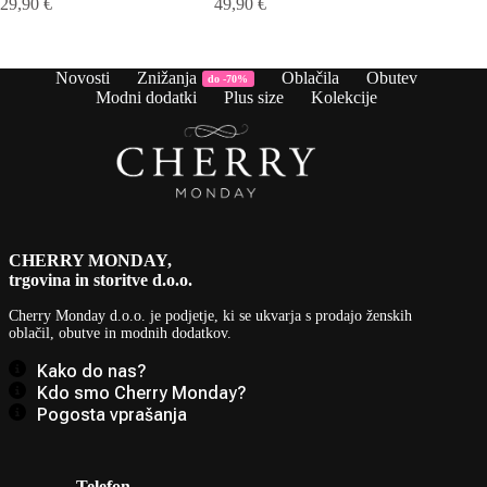
29,90
€
49,90
€
Novosti
Znižanja
Oblačila
Obutev
do -70%
Modni dodatki
Plus size
Kolekcije
CHERRY MONDAY,
trgovina in storitve d.o.o.
Cherry Monday d.o.o.
je podjetje, ki se ukvarja s prodajo ženskih
oblačil, obutve in modnih dodatkov.
Kako do nas?
Kdo smo Cherry Monday?
Pogosta vprašanja
Telefon