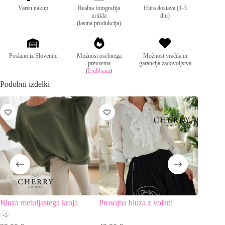
Varen nakup
Realna fotografija
Hitra dostava (1-3
artikla
dni)
(lastna produkcija)
Popolna izbira za vsak dan ali posebne priložnosti!
Poslano iz Slovenije
Možnost osebnega
Možnost vračila in
prevzema
garancija zadovoljstva
(
Ljubljana
)
Podobni izdelki
Bluza metuljastega kroja
Prosojna bluza z volani
Črtasta 
dolžine
+5
34,90
€