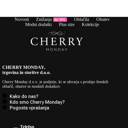
cena
cena
c
c
je
je:
j
je
bila:
9,90 €.
b
1
24,90 €.
2
Novosti
Znižanja
Oblačila
Obutev
do -70%
Modni dodatki
Plus size
Kolekcije
CHERRY MONDAY,
trgovina in storitve d.o.o.
Cherry Monday d.o.o.
je podjetje, ki se ukvarja s prodajo ženskih
oblačil, obutve in modnih dodatkov.
Kako do nas?
Kdo smo Cherry Monday?
Pogosta vprašanja
Telefon