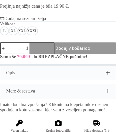
cena
cena
Prejšnja najnižja cena je bila
19,90
€
.
je
je:
bila:
19,90 €.
26,90 €.
Dodaj na seznam želja
Velikost
L
XL
XXL
XXXL
Unisex
Dodaj v košarico
majica
shark
Samo še
70,00
€
do BREZPLAČNE poštnine!
A
količina
l
t
Opis
e
r
n
a
Mere & sestava
t
i
Imate dodatna vprašanja? Kliknite na klepetalnik v desnem
v
Mere:
Po velikostih:
spodnjem kotu zaslona, kjer vam z veseljem pomagamo!
e
S=prsni obseg: 98 cm, dolžina: 66 cm
:
M=prsni obseg: 104 cm, dolžina: 67 cm
L=prsni obseg: 106 cm, dolžina: 72 cm
XL=prsni obseg: 112 cm, dolžina: 74 cm
Varen nakup
Realna fotografija
Hitra dostava (1-3