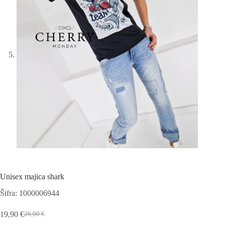
Unisex majica shark
Šifra: 1000006944
19,90
€
26,90
€
Izvirna
Trenutna