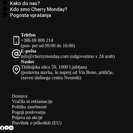
Kako do nas?
Kdo smo Cherry Monday?
Pogosta vprašanja
Telefon
+386 69 809 214
(pon- pet od 09:00 do 16:00)
E-pošta
info@cherrymonday.com (odgovorimo v 24 urah)
Naslov
Tbilisijska ulica 59, 1000 Ljubljana
(poslovna stavba, še naprej od Via Bone, pritličje,
zraven slušnega centra Neuroth)
Dostava
Vračila in reklamacije
Politika zasebnosti
Pogoji poslovanja
Prijava na akcije
Pravilnik o piškotkih (EU)