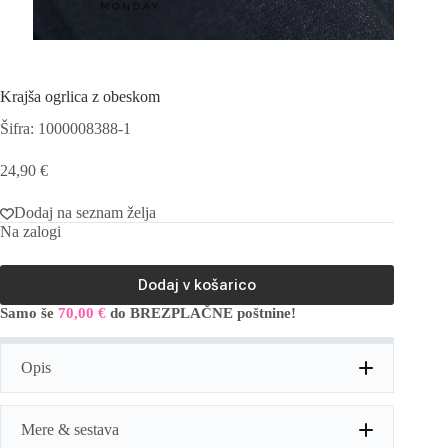
Krajša ogrlica z obeskom
Šifra: 1000008388-1
24,90
€
Dodaj na seznam želja
Na zalogi
Dodaj v košarico
Samo še
70,00
€
do BREZPLAČNE poštnine!
A
l
t
Opis
e
r
n
a
Mere & sestava
t