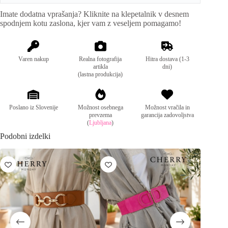
i
Imate dodatna vprašanja? Kliknite na klepetalnik v desnem
v
Mere:
unisize
spodnjem kotu zaslona, kjer vam z veseljem pomagamo!
e
:
Sestava:
umetni materiali, kovina
Varen nakup
Realna fotografija
Hitra dostava (1-3
artikla
dni)
(lastna produkcija)
Poslano iz Slovenije
Možnost osebnega
Možnost vračila in
prevzema
garancija zadovoljstva
(
Ljubljana
)
Podobni izdelki