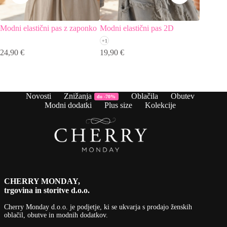
Modni elastični pas z zaponko
Modni elastični pas 2D
Ožji mod
+1
24,90
€
19,90
€
19,90
€
Novosti
Znižanja
Oblačila
Obutev
do -70%
Modni dodatki
Plus size
Kolekcije
CHERRY MONDAY,
trgovina in storitve d.o.o.
Cherry Monday d.o.o.
je podjetje, ki se ukvarja s prodajo ženskih
oblačil, obutve in modnih dodatkov.