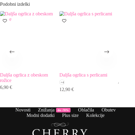
Podobni izdelki
Daljša ogrlica z obeskom
Daljša ogrlica s perlicami
Broška s
rožice
+4
+7
6,90
€
12,90
€
14,90
€
Novosti
Znižanja
Oblačila
Obutev
do -70%
Modni dodatki
Plus size
Kolekcije