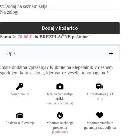
Dodaj na seznam želja
Na zalogi
Dodaj v košarico
Samo še
70,00
€
do BREZPLAČNE poštnine!
A
l
t
Opis
e
r
n
Imate dodatna vprašanja? Kliknite na klepetalnik v desnem
a
spodnjem kotu zaslona, kjer vam z veseljem pomagamo!
t
i
v
e
Varen nakup
Realna fotografija
Hitra dostava (1-3
:
artikla
dni)
(lastna produkcija)
Poslano iz Slovenije
Možnost osebnega
Možnost vračila in
prevzema
garancija zadovoljstva
(
Ljubljana
)