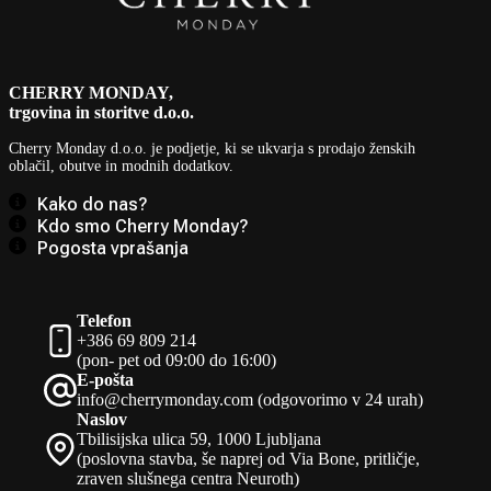
CHERRY MONDAY,
trgovina in storitve d.o.o.
Cherry Monday d.o.o.
je podjetje, ki se ukvarja s prodajo ženskih
oblačil, obutve in modnih dodatkov.
Kako do nas?
Kdo smo Cherry Monday?
Pogosta vprašanja
Telefon
+386 69 809 214
(pon- pet od 09:00 do 16:00)
E-pošta
info@cherrymonday.com (odgovorimo v 24 urah)
Naslov
Tbilisijska ulica 59, 1000 Ljubljana
(poslovna stavba, še naprej od Via Bone, pritličje,
zraven slušnega centra Neuroth)