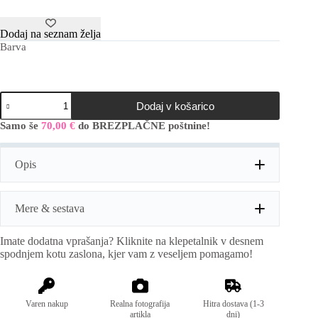
Dodaj na seznam želja
Barva
Manjša
Dodaj v košarico
torbica
količina
Samo še
70,00
€
do BREZPLAČNE poštnine!
Opis
Mere & sestava
Imate dodatna vprašanja? Kliknite na klepetalnik v desnem
Mere:
višina: 16cm, širina: 22cm, globina: 7cm
spodnjem kotu zaslona, kjer vam z veseljem pomagamo!
Sestava:
Umetno usnje.
Varen nakup
Realna fotografija
Hitra dostava (1-3
artikla
dni)