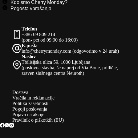
Kdo smo Cherry Monday?
Pogosta vprašanja
Telefon
+386 69 809 214
(pon- pet od 09:00 do 16:00)
E-pošta
info@cherrymonday.com (odgovorimo v 24 urah)
Naslov
Tbilisijska ulica 59, 1000 Ljubljana
(poslovna stavba, še naprej od Via Bone, pritličje,
zraven slušnega centra Neuroth)
Dostava
Vračila in reklamacije
Politika zasebnosti
Pogoji poslovanja
Prijava na akcije
Pravilnik o piškotkih (EU)