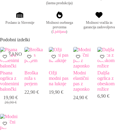
(lastna produkcija)
Poslano iz Slovenije
Možnost osebnega
Možnost vračila in
prevzema
garancija zadovoljstva
(
Ljubljana
)
Podobni izdelki
ZNIŽANO
Pisana
Broška
Ožji
Modni
Daljša
ogrlica z
roža s
modni pas
elastični
ogrlica z
volnenimi
perjem
na luknje
pas z
obeskom
balončki
zaponko
rožice
22,90
€
19,90
€
6,90
€
19,90
€
24,90
€
Izvirna
Trenutna
26,90
€
cena
cena
je
je:
bila:
19,90 €.
26,90 €.