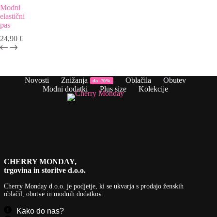
Modni
elastični
pas
24,90
€
Novosti
Znižanja
Oblačila
Obutev
do -70%
Modni dodatki
Plus size
Kolekcije
CHERRY MONDAY,
trgovina in storitve d.o.o.
Cherry Monday d.o.o.
je podjetje, ki se ukvarja s prodajo ženskih
oblačil, obutve in modnih dodatkov.
Kako do nas?