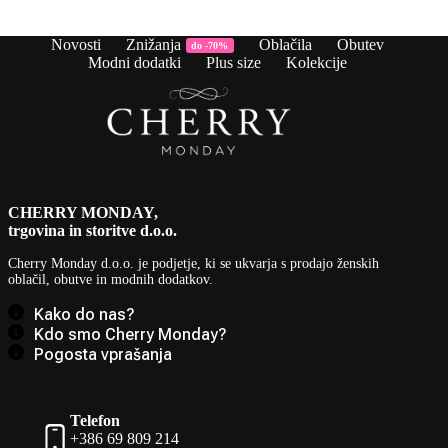
cena
cena
c
c
je
je:
j
je
bila:
49,90 €.
b
3
Novosti
Znižanja
Oblačila
Obutev
do -70%
59,90 €.
6
Modni dodatki
Plus size
Kolekcije
CHERRY MONDAY,
trgovina in storitve d.o.o.
Cherry Monday d.o.o.
je podjetje, ki se ukvarja s prodajo ženskih
oblačil, obutve in modnih dodatkov.
Kako do nas?
Kdo smo Cherry Monday?
Pogosta vprašanja
Telefon
+386 69 809 214