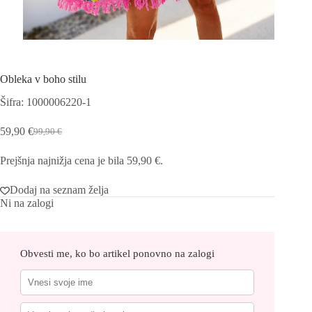
Obleka v boho stilu
Šifra: 1000006220-1
59,90
€
99,90
€
Izvirna
Trenutna
cena
cena
Prejšnja najnižja cena je bila
59,90
€
.
je
je:
bila:
59,90 €.
99,90 €.
Dodaj na seznam želja
Ni na zalogi
Obvesti me, ko bo artikel ponovno na zalogi