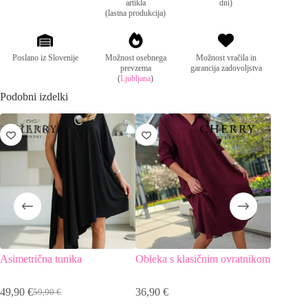
artikla
dni)
(lastna produkcija)
Poslano iz Slovenije
Možnost osebnega
Možnost vračila in
prevzema
garancija zadovoljstva
(
Ljubljana
)
Podobni izdelki
ZNIŽANO
ZNIŽA
Asimetrična tunika
Obleka s klasičnim ovratnikom
Elegantn
49,90
€
36,90
€
39,90
€
59,90
€
Izvirna
Trenutna
I
T