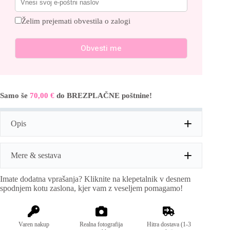
Želim prejemati obvestila o zalogi
Samo še
70,00
€
do BREZPLAČNE poštnine!
Opis
Mere & sestava
Imate dodatna vprašanja? Kliknite na klepetalnik v desnem
Mere:
unisize (obseg prsi: 110cm; dolžina: 85cm) Mere
spodnjem kotu zaslona, kjer vam z veseljem pomagamo!
lahko odstopajo do 2cm.
Sestava:
100% bombaž
Varen nakup
Realna fotografija
Hitra dostava (1-3