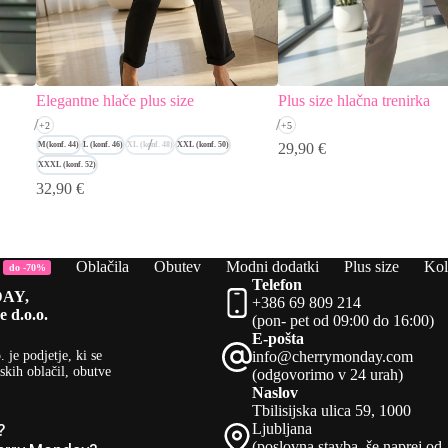
Elegantne hlače plus size
Plus size hlačna trenirka
+2
+5
M(konf. 44)
L (konf. 46)
XL (konf. 48)
XXL (konf. 50)
29,90
€
XXXL (konf. 52)
32,90
€
Oblačila
Obutev
Modni dodatki
Plus size
Kol
do -70%
Telefon
AY,
+386 69 809 214
e d.o.o.
(pon- pet od 09:00 do 16:00)
E-pošta
.
je podjetje, ki se
info@cherrymonday.com
skih oblačil, obutve
(odgovorimo v 24 urah)
Naslov
Tbilisijska ulica 59, 1000
Ljubljana
?
(poslovna stavba, še naprej od