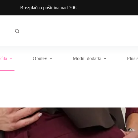
Brezplačna poštnina nad 70€
čila
Obutev
Modni dodatki
Plus 