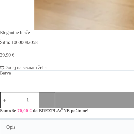
Elegantne hlače
Šifra: 10000082058
29,90
€
Dodaj na seznam želja
Barva
Elegantne
hlače
količina
Samo še
70,00
€
do BREZPLAČNE poštnine!
A
l
t
Opis
e
r