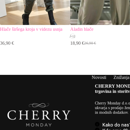
Hlače širšega kroja v videzu usnja
Aladin hlače
+12
36,90
€
18,90
€
26,90
€
Izvirna
Trenutna
cena
cena
je
je:
bila:
18,90 €.
26,90 €.
Novosti
Znižanja
CHERRY MOND
trgovina in storitv
Cherry Monday d.o.o
ukvarja s prodajo žen
in modnih dodatkov.
Kako do nas