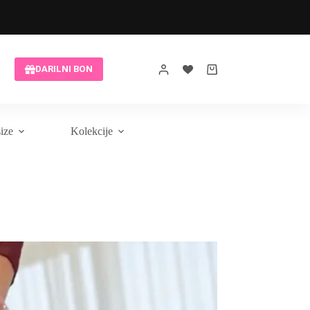
Brezplačna modna pomoč
DARILNI BON
Shopping
cart
size
Kolekcije