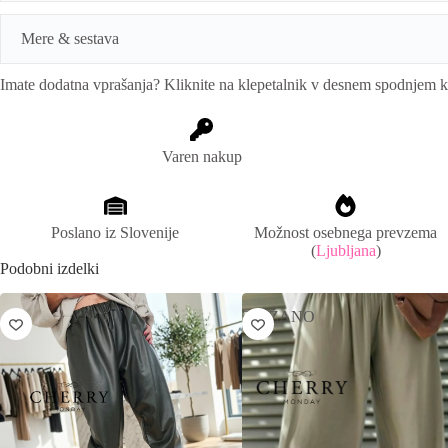
n
a
Mere & sestava
t
i
Imate dodatna vprašanja? Kliknite na klepetalnik v desnem spodnjem 
v
Mere:
Obseg pasu:74-86cm, dolžina 98:cm.
e
Primerno za konf. st.: 34-40
:
Sestava:
95%poliester, 5%elastan
Varen nakup
Poslano iz Slovenije
Možnost osebnega prevzema
(
Ljubljana
)
Podobni izdelki
ZNIŽANO