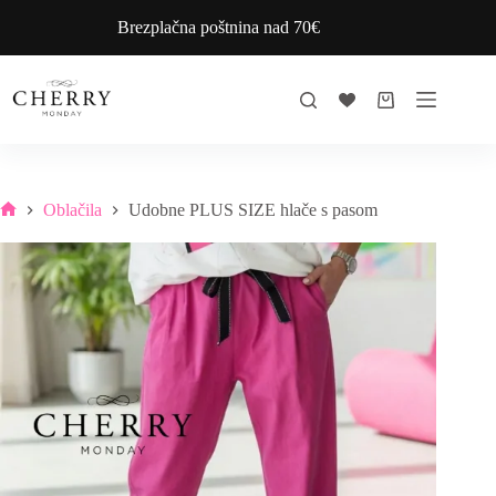
Skip
Brezplačna poštnina nad 70€
to
content
Shopping
cart
Oblačila
Udobne PLUS SIZE hlače s pasom
Home