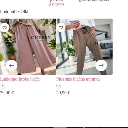
(
Ljubljana
)
Podobni izdelki
ZNIŽA
Lahkotne široke hlače
Plus size hlačna trenirka
Široko h
+11
+5
+2
29,90
€
29,90
€
19,90
€
I
T
c
c
j
je
b
1
2