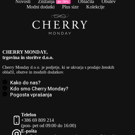
Novosti
Znižanja
Oblačila
Obutev
do -70%
Modni dodatki
Plus size
Kolekcije
CHERRY MONDAY,
trgovina in storitve d.o.o.
Cherry Monday d.o.o.
je podjetje, ki se ukvarja s prodajo ženskih
oblačil, obutve in modnih dodatkov.
Kako do nas?
Kdo smo Cherry Monday?
Pogosta vprašanja
Telefon
+386 69 809 214
(pon- pet od 09:00 do 16:00)
E-pošta