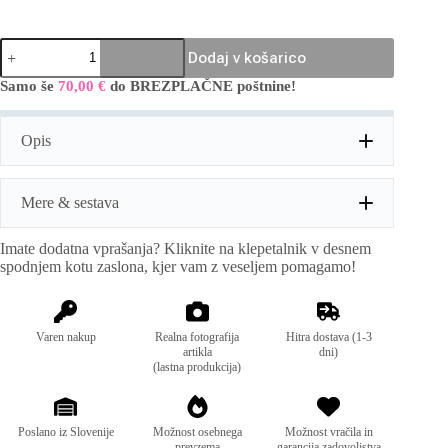
Udobne
Dodaj v košarico
PLUS
SIZE
Samo še
70,00
€
do BREZPLAČNE poštnine!
A
hlače
l
s
t
pasom
Opis
e
količina
r
n
a
Mere & sestava
t
i
Imate dodatna vprašanja? Kliknite na klepetalnik v desnem
v
Mere:
obseg pasu: 80-120cm, dolžina:105cm
spodnjem kotu zaslona, kjer vam z veseljem pomagamo!
e
Ustreza konf.št 42 do 52
:
Sestava:
95% bombaž, 5%elastan
Varen nakup
Realna fotografija
Hitra dostava (1-3
artikla
dni)
(lastna produkcija)
Poslano iz Slovenije
Možnost osebnega
Možnost vračila in
prevzema
garancija zadovoljstva